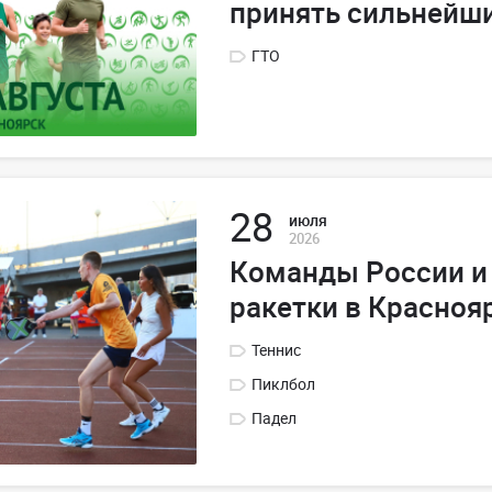
принять сильнейши
ГТО
28
июля
2026
Команды России и 
ракетки в Красноя
Теннис
Пиклбол
Падел