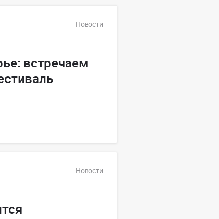
Новости
ье: встречаем
естиваль
Новости
ится