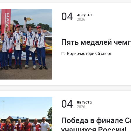
04
августа
2026
Пять медалей чем
Водно-моторный спорт
04
августа
2026
Победа в финале 
учащихся России!