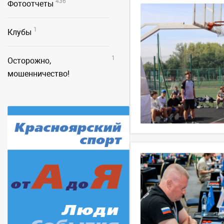
436
Фотоотчеты
1
Клубы
1
Осторожно,
мошенничество!