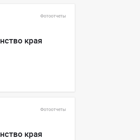
Фотоотчеты
нство края
Фотоотчеты
нство края