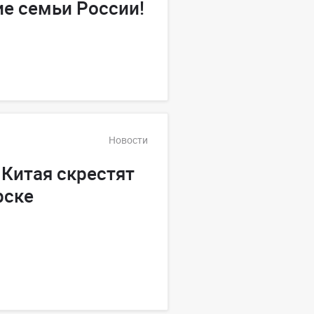
е семьи России!
Новости
Китая скрестят
рске