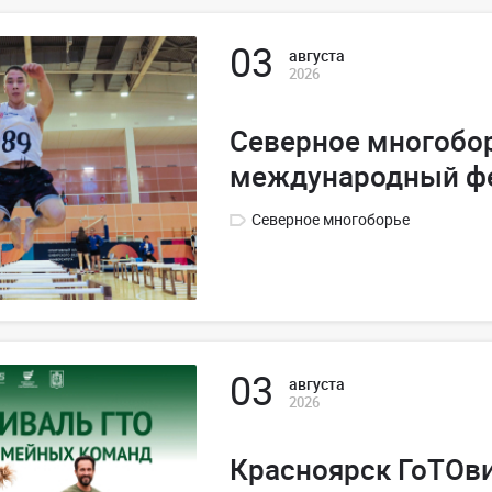
03
августа
2026
Северное многобор
международный ф
Северное многоборье
03
августа
2026
Красноярск ГоТОв