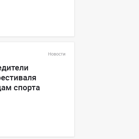
Новости
едители
естиваля
дам спорта