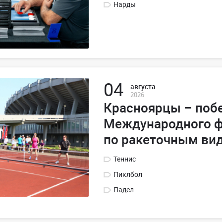
Нарды
04
августа
2026
Красноярцы – поб
Международного ф
по ракеточным ви
Теннис
Пиклбол
Падел