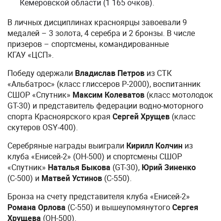
Кемеровской области (1 165 очков).
В личных дисциплинах красноярцы завоевали 9
медалей – 3 золота, 4 серебра и 2 бронзы. В числе
призеров – спортсмены, командированные
КГАУ «ЦСП».
Победу одержали
Владислав Петров
из СТК
«Альбатрос» (класс глиссеров Р-2000), воспитанник
СШОР «Спутник»
Максим Колеватов
(класс мотолодок
GT-30) и представитель федерации водно-моторного
спорта Красноярского края
Сергей Хрущев
(класс
скутеров OSY-400).
Серебряные награды выиграли
Кирилл Колчин
из
клуба «Енисей-2» (ОН-500) и спортсмены СШОР
«Спутник»
Наталья Быкова
(GT-30),
Юрий Зиненко
(С-500) и
Матвей Устинов
(С-550).
Бронза на счету представителя клуба «Енисей-2»
Романа Орлова
(С-550) и вышеупомянутого
Сергея
Хрущева
(ОН-500).