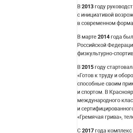
В
2013
году руководст
с инициативой возрож
в современном форма
В марте
2014
года был
Российской Федераци
физкультурно-спортивн
В
2015
году стартовал
«Готов к труду и обо
способные своим при
и спортом. В Красноя
международного клас
и сертифицированного
«Гремячая грива», т
С
2017
года комплекс 