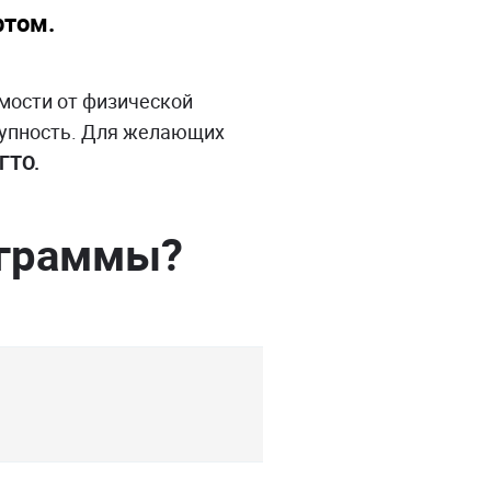
ртом.
имости от физической
тупность. Для желающих
ГТО.
ограммы?