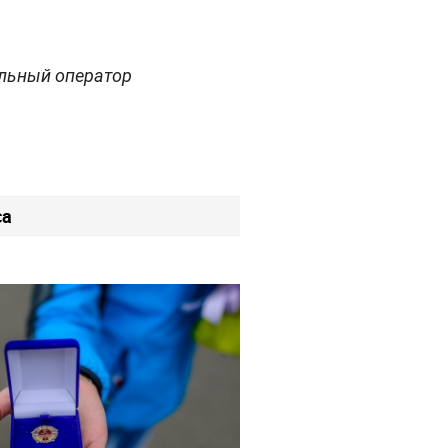
альный оператор
са