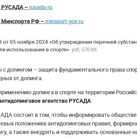
т РУСАДА –
rusada.ru
 Минспорта РФ –
minsport.gov.ru
от 05 ноября 2024 «Об утверждении перечней субстанц
ля использования в спорте»
pdf, 570 Кб
 с допингом – защита фундаментального права спор
дных от допинга.
применению допинга в спорте на территории Россий
 антидопинговое агентство РУСАДА
.
АДА состоит в том, чтобы информировать обществе
евых положениях антидопинговых правил, формиров
нгу, а также внедрять и поддерживать основанные н