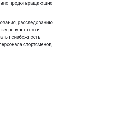
тивно предотвращающие
рования, расследованию
тку результатов и
вать неизбежность
 персонала спортсменов,