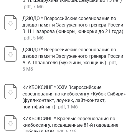
В. П. Щедрухина (юноши, девушки до 15 лет)
pdf, 7 Мб
ДЗЮДО * Всероссийские соревнования по
дзюдо памяти Заслуженного тренера России
В. Н. Назарова (юниоры, юниорки до 21 года)
pdf, 5 Мб
ДЗЮДО * Всероссийские соревнования по
дзюдо памяти Заслуженного тренера России
А. А. Шпанагеля (мужчины, женщины)
pdf,
5 Мб
КИКБОКСИНГ * XXIV Всероссийские
соревнования по кикбоксингу «Кубок Сибири»
(фулл-контакт, лоу-кик, лайт-контакт,
поинтфайтинг)
pdf, 1 Мб
КИКБОКСИНГ * Краевые соревнования по
кикбоксингу, посвященные 81-й годовщине
Победы в ВОВ
pdf, 6 Мб