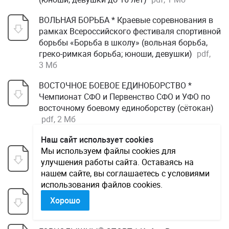
ВОЛЬНАЯ БОРЬБА * Краевые соревнования в
рамках Всероссийского фестиваля спортивной
борьбы «Борьба в школу» (вольная борьба,
греко-римкая борьба; юноши, девушки)
pdf,
3 Мб
ВОСТОЧНОЕ БОЕВОЕ ЕДИНОБОРСТВО *
Чемпионат СФО и Первенство СФО и УФО по
восточному боевому единоборству (сётокан)
pdf, 2 Мб
Наш сайт использует cookies
ГИРЕВОЙ СПОРТ * Краевые соревнования по
Мы используем файлы cookies для
гиревому спорту памяти К. Петку (мужчины,
улучшения работы сайта. Оставаясь на
женщины)
нашем сайте, вы соглашаетесь с условиями
pdf, 4 Мб
использования файлов cookies.
ГОНКИ ДРОНОВ * Краевые соревнования по
Хорошо
гонкам дронов на 2025 год
pdf, 4 Мб