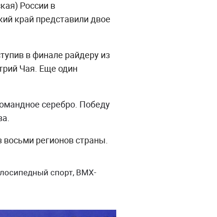
кая) России в
кий край представили двое
тупив в финале райдеру из
трий Чая. Еще один
омандное серебро. Победу
ва.
з восьми регионов страны.
лосипедный спорт, BMX-