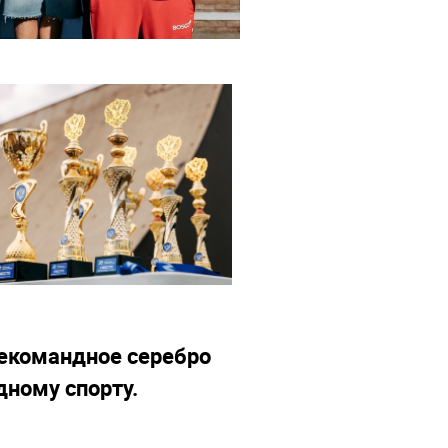
екомандное серебро
дному спорту.