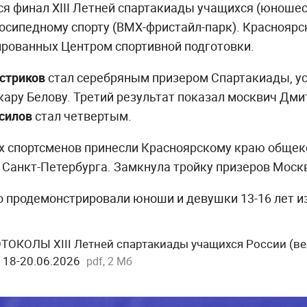
я финал XIII Летней спартакиады учащихся (юношес
осипедному спорту (BMX-фристайл-парк). Красноярс
ированных Центром спортивной подготовки.
стриков
стал серебряным призером Спартакиады, ус
ару Белову. Третий результат показал москвич Дми
силов
стал четвертым.
х спортсменов принесли Красноярскому краю общек
Санкт-Петербурга. Замкнула тройку призеров Моск
о продемонстрировали юноши и девушки 13-16 лет и
ОКОЛЫ XIII Летней спартакиады учащихся России (ве
 18-20.06.2026
pdf, 2 Мб