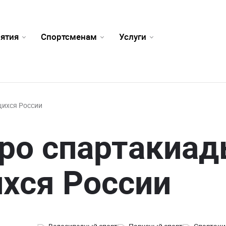
ятия
Спортсменам
Услуги
щихся России
ро спартакиа
хся России