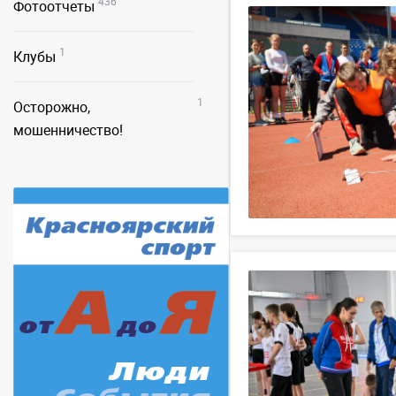
436
Фотоотчеты
1
Клубы
1
Осторожно,
мошенничество!