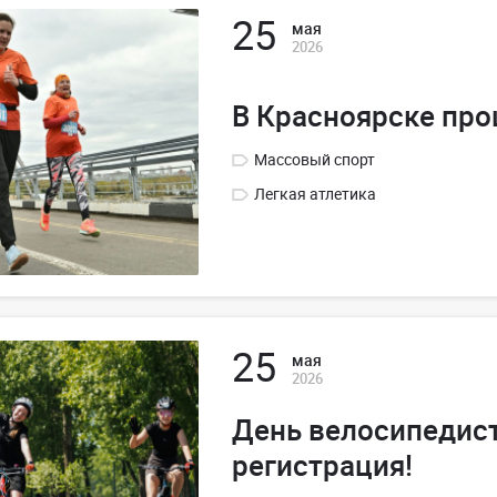
25
мая
2026
В Красноярске про
Массовый спорт
Легкая атлетика
25
мая
2026
День велосипедист
регистрация!