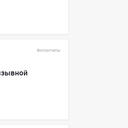
Фотоотчеты
изывной