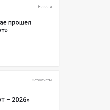
Новости
рае прошел
ут»
Фотоотчеты
т – 2026»