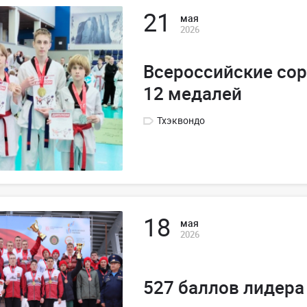
21
мая
2026
Всероссийские сор
12 медалей
Тхэквондо
18
мая
2026
527 баллов лидер