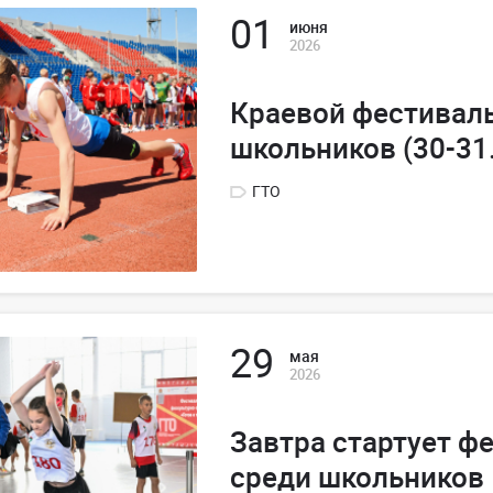
01
июня
2026
Краевой фестивал
школьников (30-31
ГТО
29
мая
2026
Завтра стартует ф
среди школьников