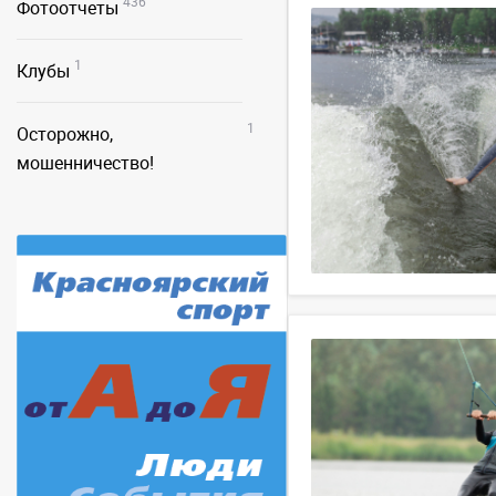
436
Фотоотчеты
1
Клубы
1
Осторожно,
мошенничество!