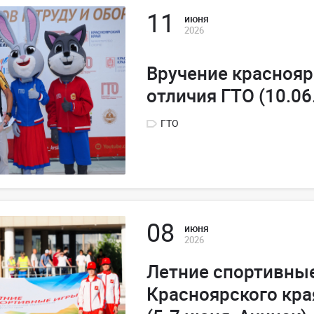
11
июня
2026
Вручение краснояр
отличия ГТО (10.06
ГТО
08
июня
2026
Летние спортивны
Красноярского кра