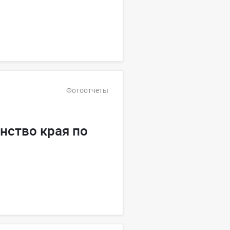
Фотоотчеты
нство края по