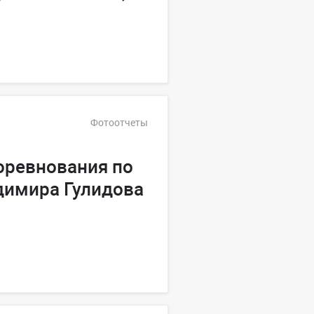
Фотоотчеты
ревнования по
димира Гулидова