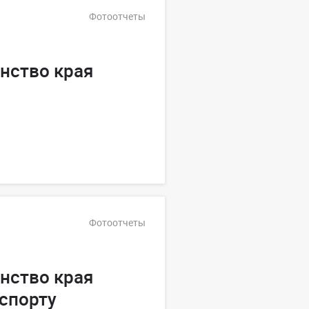
Фотоотчеты
нство края
Фотоотчеты
нство края
спорту