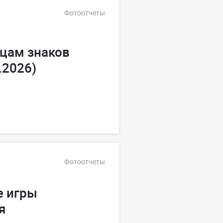
Фотоотчеты
цам знаков
.2026)
Фотоотчеты
е игры
я