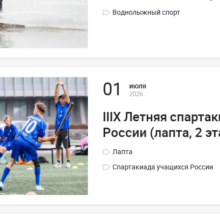
Воднолыжный спорт
01
июля
2026
IIIX Летняя спарта
России (лапта, 2 эт
Лапта
Спартакиада учащихся России