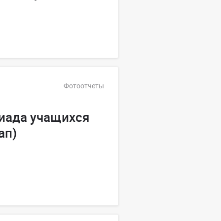
Фотоотчеты
киада учащихся
ап)