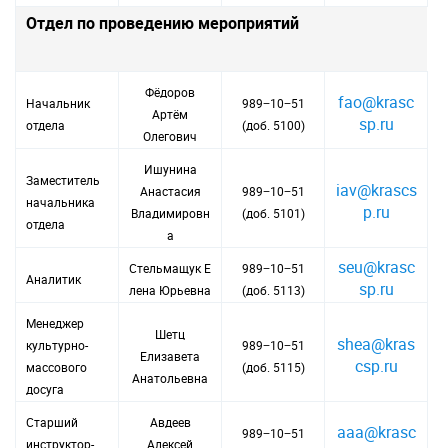
Отдел по проведению мероприятий
Фёдоров
fao@krasc
Начальник
989−10−51
Артём
sp.ru
отдела
(доб. 5100)
Олегович
Ишунина
Заместитель
iav@krascs
Анастасия
989−10−51
начальника
p.ru
Владимировн
(доб. 5101)
отдела
а
seu@krasc
Стельмащук Е
989−10−51
Аналитик
sp.ru
лена Юрьевна
(доб. 5113)
Менеджер
Шетц
shea@kras
культурно-
989−10−51
Елизавета
csp.ru
массового
(доб. 5115)
Анатольевна
досуга
Старший
Авдеев
aaa@krasc
989−10−51
инструктор-
Алексей