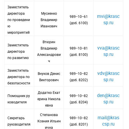
Заместитель
директора
Мусиенко
mvi@krasc
989−10−61
по проведени
Владимир
sp.ru
(доб. 6100)
ю
Иванович
мероприятий
Втюрин
Заместитель
vva@krasc
Владимир
989−10−81
директора
sp.ru
Александрови
(доб. 8100)
по развитию
ч
Заместитель
vdv@krasc
Внуков Денис
989−10−82
директора по
sp.ru
Викторович
(доб. 8202)
безопасности
Додатко Екат
den@krasc
Помощник ру
989−10−82
ерина Никола
sp.ru
ководителя
(доб. 8204)
евна
Степанова
mail@kras
Секретарь
989−10−82
Ксения Ильин
csp.ru
руководителя
(доб. 8201)
ична