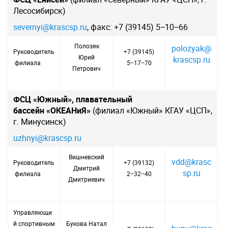
Лесосибирск)
severnyi@krascsp.ru
, факс: +7 (39145) 5−10−66
Полозяк
polozyak@
Руководитель
+7 (39145)
Юрий
krascsp.ru
филиала
5−17−70
Петрович
ФСЦ «Южный», плавательный
бассейн «ОКЕАНиЯ»
(филиал «Южный» КГАУ «ЦСП»,
г. Минусинск)
uzhnyi@krascsp.ru
Вишневский
vdd@krasc
Руководитель
+7 (39132)
Дмитрий
sp.ru
филиала
2−32−40
Дмитриевич
Управляющи
й спортивным
Букова Натал