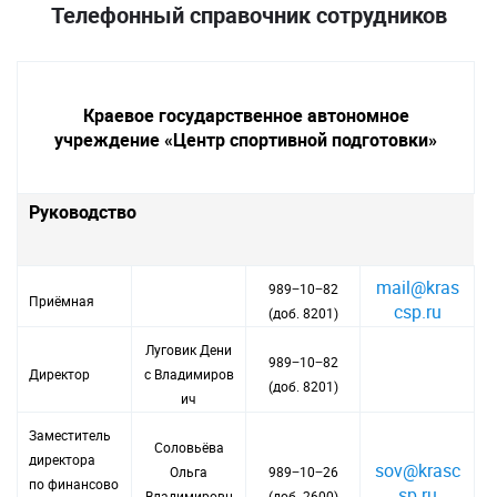
Телефонный справочник сотрудников
Краевое государственное автономное
учреждение «Центр спортивной подготовки»
Руководство
mail@kras
989−10−82
Приёмная
csp.ru
(доб. 8201)
Луговик Дени
989−10−82
Директор
с Владимиров
(доб. 8201)
ич
Заместитель
Соловьёва
директора
sov@krasc
Ольга
989−10−26
по финансово
sp.ru
Владимировн
(доб. 2600)