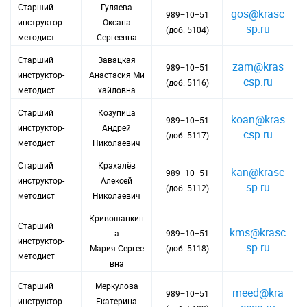
Старший
Гуляева
gos@krasc
989−10−51
инструктор-
Оксана
sp.ru
(доб. 5104)
методист
Сергеевна
Старший
Завацкая
zam@kras
989−10−51
инструктор-
Анастасия Ми
csp.ru
(доб. 5116)
методист
хайловна
Старший
Козупица
koan@kras
989−10−51
инструктор-
Андрей
csp.ru
(доб. 5117)
методист
Николаевич
Старший
Крахалёв
kan@krasc
989−10−51
инструктор-
Алексей
sp.ru
(доб. 5112)
методист
Николаевич
Кривошапкин
Старший
kms@krasc
а
989−10−51
инструктор-
sp.ru
Мария Сергее
(доб. 5118)
методист
вна
Старший
Меркулова
meed@kra
989−10−51
инструктор-
Екатерина