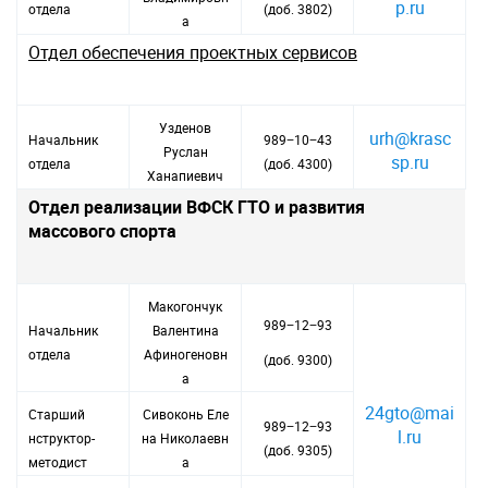
p.ru
отдела
(доб. 3802)
а
Отдел обеспечения проектных сервисов
Узденов
urh@krasc
Начальник
989−10−43
Руслан
sp.ru
отдела
(доб. 4300)
Ханапиевич
Отдел реализации ВФСК ГТО и развития
массового спорта
Макогончук
989−12−93
Начальник
Валентина
отдела
Афиногеновн
(доб. 9300)
а
24gto@mai
Старший
Сивоконь Еле
989−12−93
l.ru
нструктор-
на Николаевн
(доб. 9305)
методист
а