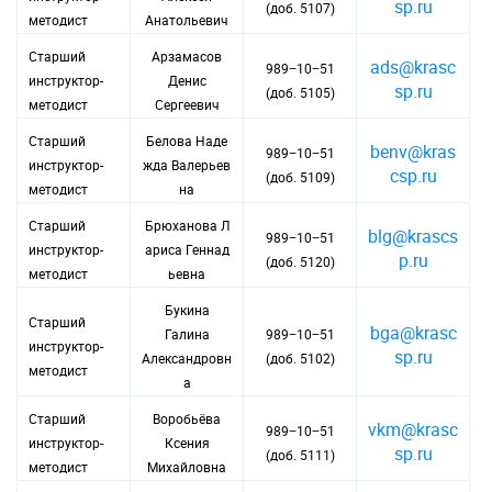
sp.ru
(доб. 5107)
методист
Анатольевич
Старший
Арзамасов
ads@krasc
989−10−51
инструктор-
Денис
sp.ru
(доб. 5105)
методист
Сергеевич
Старший
Белова Наде
benv@kras
989−10−51
инструктор-
жда Валерьев
csp.ru
(доб. 5109)
методист
на
Старший
Брюханова Л
blg@krascs
989−10−51
инструктор-
ариса Геннад
p.ru
(доб. 5120)
методист
ьевна
Букина
Старший
bga@krasc
Галина
989−10−51
инструктор-
sp.ru
Александровн
(доб. 5102)
методист
а
Старший
Воробьёва
vkm@krasc
989−10−51
инструктор-
Ксения
sp.ru
(доб. 5111)
методист
Михайловна