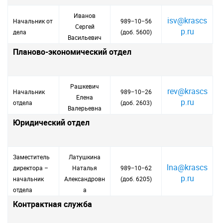
Иванов
isv@krascs
Начальник от
989−10−56
Сергей
p.ru
дела
(доб. 5600)
Васильевич
Планово-экономический отдел
Рашкевич
rev@krascs
Начальник
989−10−26
Елена
p.ru
отдела
(доб. 2603)
Валерьевна
Юридический отдел
Заместитель
Латушкина
lna@krascs
директора –
Наталья
989−10−62
p.ru
начальник
Александровн
(доб. 6205)
отдела
а
Контрактная служба