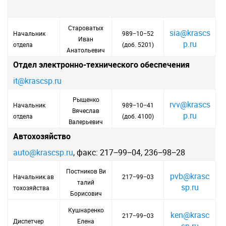
Староватых
sia@krascs
Начальник
989−10−52
Иван
p.ru
отдела
(доб. 5201)
Анатольевич
Отдел электронно-технического обеспечения
it@krascsp.ru
Рыщенко
rvv@krascs
Начальник
989−10−41
Вячеслав
p.ru
отдела
(доб. 4100)
Валерьевич
Автохозяйство
auto@krascsp.ru
, факс: 217−99−04, 236−98−28
Постников Ви
pvb@krasc
Начальник ав
217−99−03
талий
sp.ru
тохозяйства
Борисович
Кушнаренко
ken@krasc
217−99−03
Диспетчер
Елена