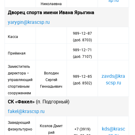
sp.ru
Николаевна
Дворец спорта имени Ивана Ярыгина
yarygin@krascsp.ru
989−12−87
Касса
(доб. 8703)
989−12−71
Приёмная
(доб. 7107)
Заместитель
директора –
Володин
zavds@kra
989−12−85
управляющий
Сергей
scsp.ru
(доб. 8502)
спортивным
Геннадьевич
сооружением
СК «Факел»
(п. Подгорный)
fakel@krascsp.ru
Заведующий
Козлов Дмит
kds@krasc
физкультурно
+7 (3919)
рий