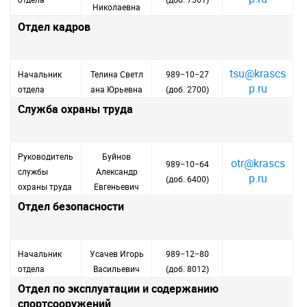
Николаевна
Отдел кадров
tsu@krascs
Начальник
Телина Светл
989−10−27
p.ru
отдела
ана Юрьевна
(доб. 2700)
Служба охраны труда
Руководитель
Буйнов
otr@krascs
989−10−64
службы
Александр
p.ru
(доб. 6400)
охраны труда
Евгеньевич
Отдел безопасности
Начальник
Усачев Игорь
989−12−80
отдела
Васильевич
(доб. 8012)
Отдел по эксплуатации и содержанию
спортсооружений