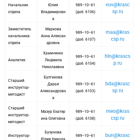
vuv@krasc
Начальник
Юлия
989−10−61
sp.ru
отдела
Владимировн
(доб. 6106)
а
Заместитель
Маркова
maa@kras
989−10−61
начальника
Анна Алексан
csp.ru
(доб. 6107)
отдела
дровна
Храмченко
hln@krascs
989−10−61
Аналитик
Людмила
p.ru
(доб. 6104)
Николаевна
Булгакова
Старший
bda@krasc
Дарья
989−10−61
инструктор-
sp.ru
Александровн
(доб. 6103)
методист
а
Старший
meo@kras
Мазур Екатер
989−10−61
инструктор-
csp.ru
ина Олеговна
(доб. 6108)
методист
Бузунова
bun@krasc
Инструктор-
989−10−61
Юлия Никола