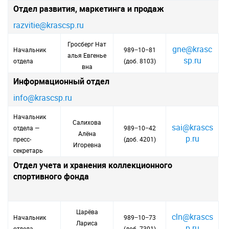
Отдел развития, маркетинга и продаж
razvitie@krascsp.ru
Гросберг Нат
gne@krasc
Начальник
989−10−81
алья Евгенье
sp.ru
отдела
(доб. 8103)
вна
Информационный отдел
info@krascsp.ru
Начальник
Салихова
sai@krascs
отдела —
989−10−42
Алёна
p.ru
пресс-
(доб. 4201)
Игоревна
секретарь
Отдел учета и хранения коллекционного
спортивного фонда
Царёва
cln@krascs
Начальник
989−10−73
Лариса
p.ru
отдела
(доб. 7301)