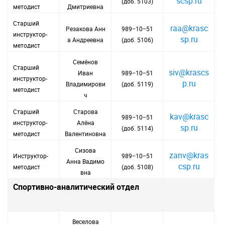
scsp.ru
(доб. 5103)
методист
Дмитриевна
Старший
raa@krasc
Резакова Анн
989−10−51
инструктор-
sp.ru
а Андреевна
(доб. 5106)
методист
Семёнов
Старший
siv@krascs
Иван
989−10−51
инструктор-
p.ru
Владимирови
(доб. 5119)
методист
ч
Старший
Старова
kav@krasc
989−10−51
инструктор-
Алёна
sp.ru
(доб. 5114)
методист
Валентиновна
Сизова
zanv@kras
Инструктор-
989−10−51
Анна Вадимо
csp.ru
методист
(доб. 5108)
вна
Спортивно-аналитический отдел
Веселова