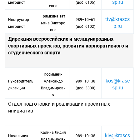
sp.ru
методист
(доб. 6105)
евна
Трямкина Тат
ttv@krascs
Инструктор-
989−10−61
ьяна Викторо
p.ru
методист
(доб. 6102)
вна
Дирекция всероссийских и международных
спортивных проектов, развития корпоративного и
студенческого спорта
Космынин
kos@krasc
Руководитель
Александр
989−10−38
sp.ru
дирекции
Владимирови
(доб. 3800)
ч
Отдел подготовки и реализации проектных
инициатив
Калина Лидия
klv@krascs
Начальник
989−10−38
Владимировн