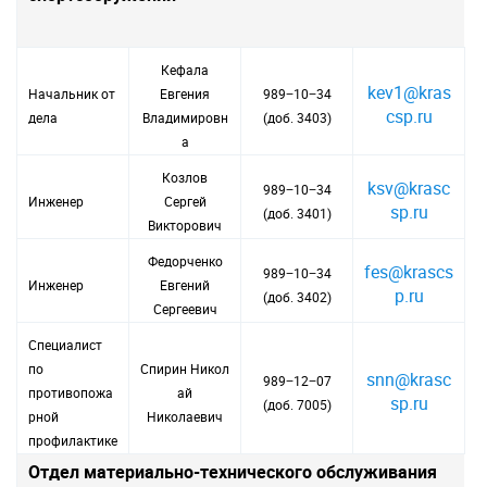
Кефала
kev1@kras
Начальник от
Евгения
989−10−34
csp.ru
дела
Владимировн
(доб. 3403)
а
Козлов
ksv@krasc
989−10−34
Инженер
Сергей
sp.ru
(доб. 3401)
Викторович
Федорченко
fes@krascs
989−10−34
Инженер
Евгений
p.ru
(доб. 3402)
Сергеевич
Специалист
по
Спирин Никол
snn@krasc
989−12−07
противопожа
ай
sp.ru
(доб. 7005)
рной
Николаевич
профилактике
Отдел материально-технического обслуживания