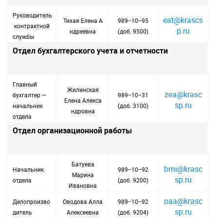
Руководитель
eat@krascs
Тихая Елена А
989−10−95
контрактной
p.ru
ндреевна
(доб. 9500)
службы
Отдел бухгалтерского учета и отчетности
Главный
Жилинская
zea@krasc
бухгалтер —
989−10−31
Елена Алекса
sp.ru
начальник
(доб. 3100)
ндровна
отдела
Отдел организационной работы
Батуева
bmi@krasc
Начальник
989−10−92
Марина
sp.ru
отдела
(доб. 9200)
Ивановна
oaa@krasc
Делопроизво
Оводова Алла
989−10−92
sp.ru
дитель
Алексеевна
(доб. 9204)