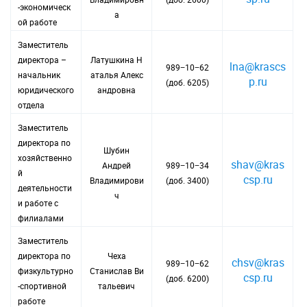
-экономическ
а
ой работе
Заместитель
директора –
Латушкина Н
lna@krascs
989−10−62
начальник
аталья Алекс
p.ru
(доб. 6205)
юридического
андровна
отдела
Заместитель
директора по
Шубин
хозяйственно
shav@kras
Андрей
989−10−34
й
csp.ru
Владимирови
(доб. 3400)
деятельности
ч
и работе с
филиалами
Заместитель
директора по
Чеха
chsv@kras
989−10−62
физкультурно
Станислав Ви
csp.ru
(доб. 6200)
-спортивной
тальевич
работе