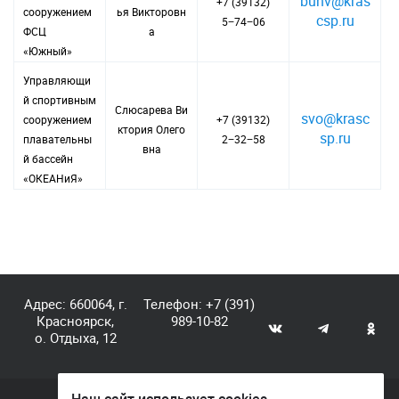
bunv@kras
+7 (39132)
сооружением
ья Викторовн
csp.ru
5−74−06
ФСЦ
а
«Южный»
Управляющи
й спортивным
Слюсарева Ви
svo@krasc
сооружением
+7 (39132)
ктория Олего
sp.ru
плавательны
2−32−58
вна
й бассейн
«ОКЕАНиЯ»
Адрес: 660064, г.
Телефон:
+7 (391)
Красноярск,
989-10-82
о. Отдыха, 12