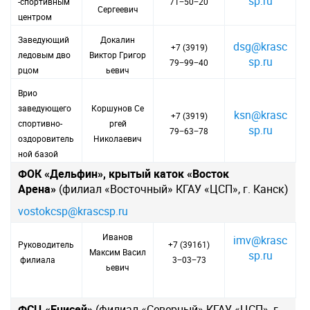
sp.ru
-спортивным
71−50−20
Сергеевич
центром
Заведующий
Докалин
dsg@krasc
+7 (3919)
ледовым дво
Виктор Григор
sp.ru
79−99−40
рцом
ьевич
Врио
заведующего
Коршунов Се
ksn@krasc
+7 (3919)
спортивно-
ргей
sp.ru
79−63−78
оздоровитель
Николаевич
ной базой
ФОК «Дельфин», крытый каток «Восток
Арена»
(филиал «Восточный» КГАУ «ЦСП», г. Канск)
vostokcsp@krascsp.ru
Иванов
imv@krasc
Руководитель
+7 (39161)
Максим Васил
sp.ru
филиала
3−03−73
ьевич
ФСЦ «Енисей»
(филиал «Северный» КГАУ «ЦСП», г.