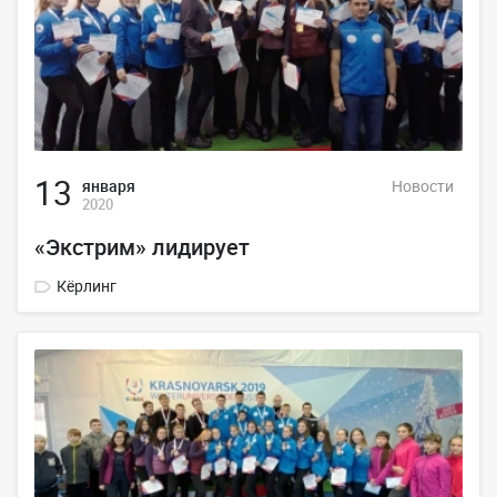
13
января
Новости
2020
«Экстрим» лидирует
Кёрлинг