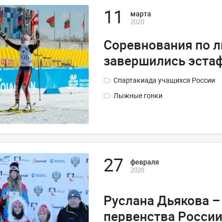
11
марта
2020
Соревнования по 
завершились эста
Спартакиада учащихся России
Лыжные гонки
27
февраля
2020
Руслана Дьякова –
первенства Росси