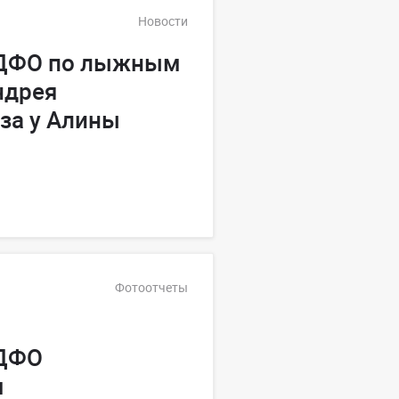
Новости
 ДФО по лыжным
ндрея
за у Алины
Фотоотчеты
 ДФО
м