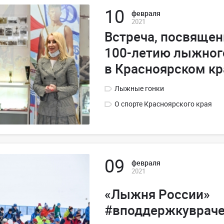
10
февраля
2021
Встреча, посвящен
100-летию лыжног
в Красноярском кра
Лыжные гонки
О спорте Красноярского края
09
февраля
2021
«Лыжня России»
#вподдержкуврач