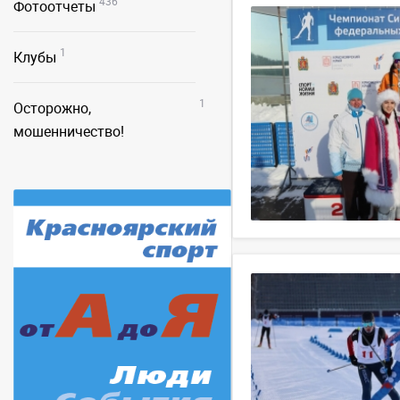
436
Фотоотчеты
1
Клубы
1
Осторожно,
мошенничество!