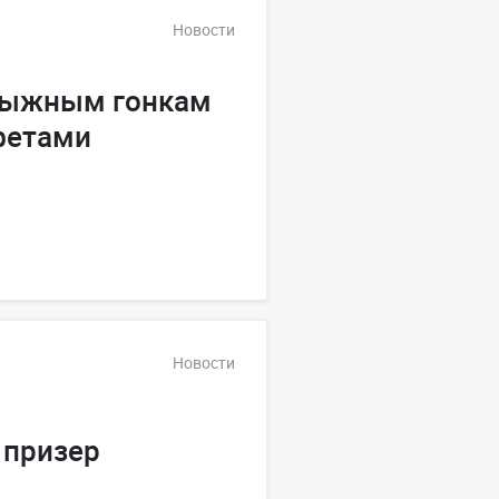
Новости
лыжным гонкам
фетами
Новости
 призер
и