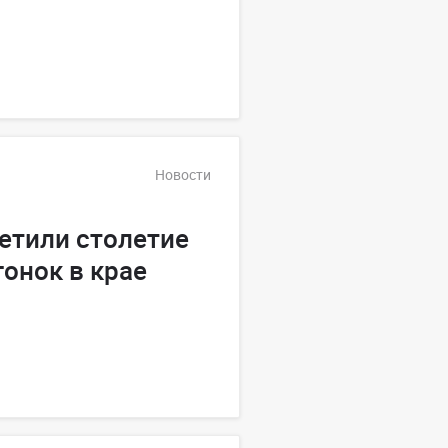
Новости
етили столетие
онок в крае