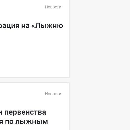
Новости
трация на «Лыжню
Новости
и первенства
ая по лыжным