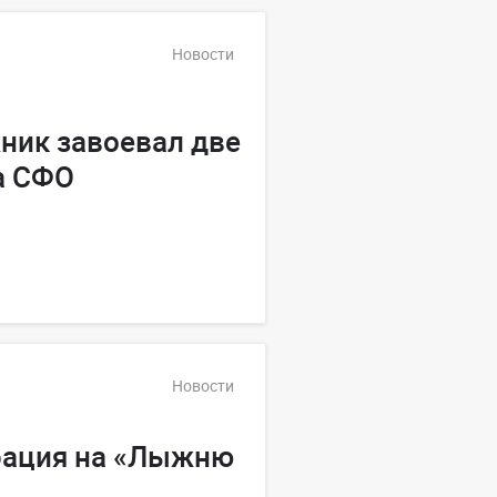
Новости
ник завоевал две
а СФО
Новости
рация на «Лыжню