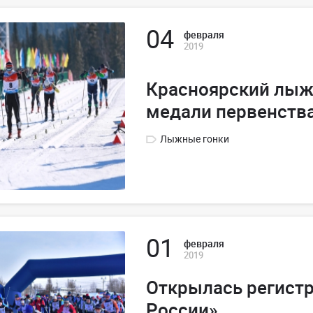
04
февраля
2019
Красноярский лыж
медали первенств
Лыжные гонки
01
февраля
2019
Открылась регист
России»