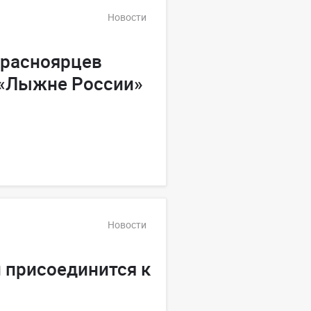
Новости
красноярцев
 «Лыжне России»
Новости
 присоединится к