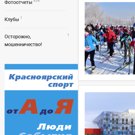
436
Фотоотчеты
1
Клубы
1
Осторожно,
мошенничество!