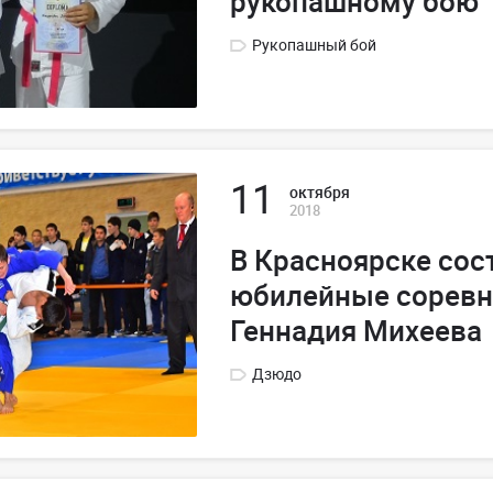
рукопашному бою
Рукопашный бой
11
октября
2018
В Красноярске сос
юбилейные соревн
Геннадия Михеева
Дзюдо