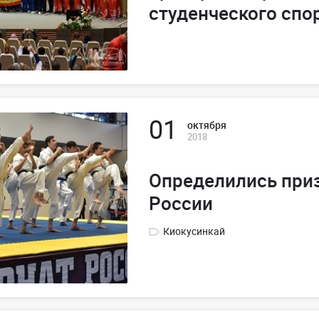
студенческого спо
01
октября
2018
Определились при
России
Киокусинкай