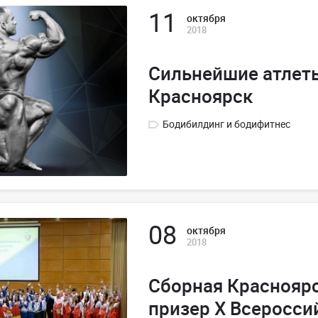
11
октября
2018
Сильнейшие атлеты
Красноярск
Бодибилдинг и бодифитнес
08
октября
2018
Сборная Красноярс
призер X Всеросси