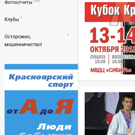
436
Фотоотчеты
1
Клубы
1
Осторожно,
мошенничество!