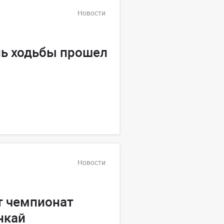
Новости
нь ходьбы прошел
Новости
т чемпионат
нкай