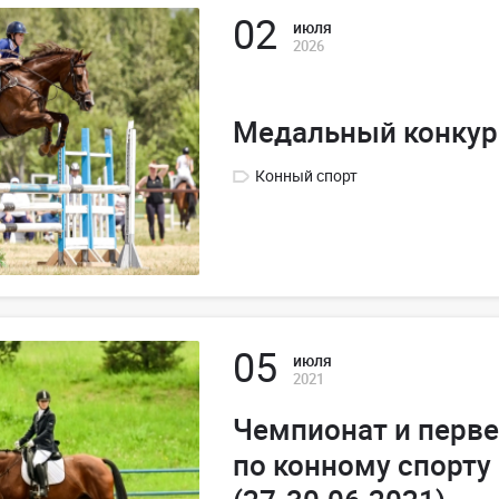
02
июля
2026
Медальный конкур
Конный спорт
05
июля
2021
Чемпионат и перв
по конному спорту