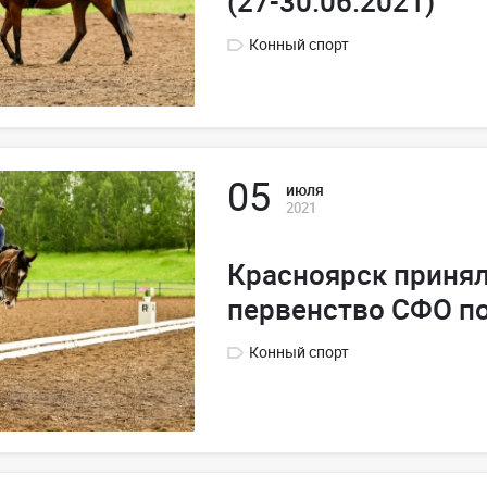
(27-30.06.2021)
Конный спорт
05
июля
2021
Красноярск принял
первенство СФО по
Конный спорт