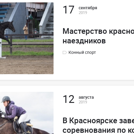
17
сентября
2019
Мастерство красн
наездников
Конный спорт
12
августа
2019
В Красноярске за
соревнования по к