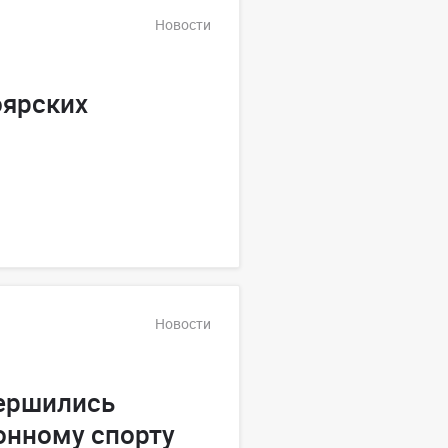
Новости
оярских
Новости
вершились
онному спорту