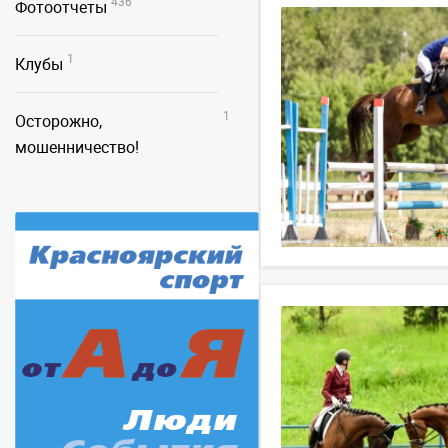
436
Фотоотчеты
1
Клубы
1
Осторожно,
мошенничество!