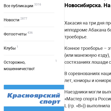
Новосибирска. На
3316
Все публикации
2877
Новости
Хакасия на три дня пр
ипподроме Абакана бо
436
Фотоотчеты
троеборье.
1
Конное троеборье – э
Клубы
(или манежную езду),
1
состязаниях лошади 
Осторожно,
мошенничество!
В соревнованиях наци
лет, юниоры и юниорк
Наездники могли выпо
«Мастер спорта Росси
L (гр. «В»)) выполнил