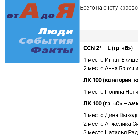
Всего на счету краев
CCN 2* – L (гр. «В»)
1 место Игнат Екише
2 место Анна Брюзги
ЛК 100 (категория: 
1 место Полина Нет
ЛК 100 (гр. «С» – за
1 место Дина Выход
2 место Анжелика С
3 место Наталья Рад