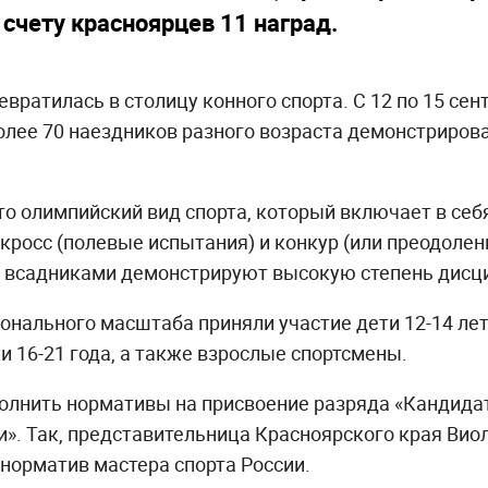
 счету красноярцев 11 наград.
евратилась в столицу конного спорта. С 12 по 15 се
лее 70 наездников разного возраста демонстрирова
то олимпийский вид спорта, который включает в себ
 кросс (полевые испытания) и конкур (или преодолен
с всадниками демонстрируют высокую степень дисц
онального масштаба приняли участие дети 12-14 лет
и 16-21 года, а также взрослые спортсмены.
лнить нормативы на присвоение разряда «Кандидат 
и». Так, представительница Красноярского края Вио
а норматив мастера спорта России.