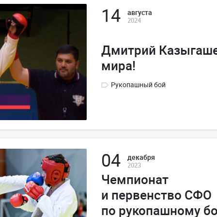
14
августа
2024
Дмитрий Казыгаше
мира!
Рукопашный бой
04
декабря
2023
Чемпионат
и первенство СФО
по рукопашному б