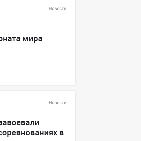
Новости
оната мира
Новости
завоевали
соревнованиях в