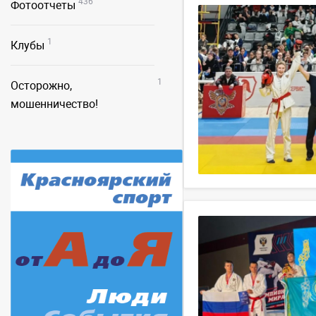
436
Фотоотчеты
1
Клубы
1
Осторожно,
мошенничество!