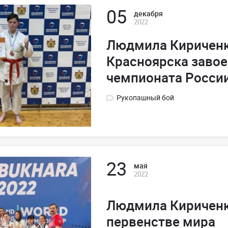
05
декабря
2022
Людмила Кириченк
Красноярска завое
чемпионата Росси
Рукопашный бой
23
мая
2022
Людмила Кириченк
первенстве мира