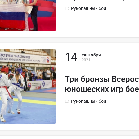
Рукопашный бой
14
сентября
2021
Три бронзы Всеро
юношеских игр бое
Рукопашный бой