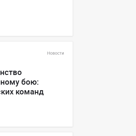
Новости
енство
шному бою:
ских команд