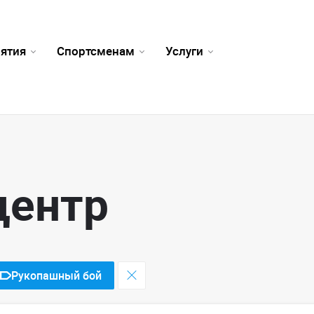
ятия
Спортсменам
Услуги
центр
Рукопашный бой