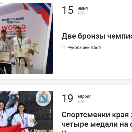
15
июня
2021
Две бронзы чемпи
Рукопашный бой
19
апреля
2021
Спортсменки края 
четыре медали на 