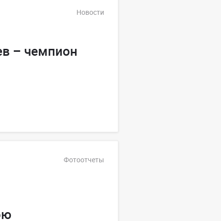
Новости
в – чемпион
Фотоотчеты
ою