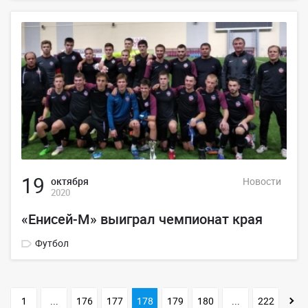
19
октября
Новости
2020
«Енисей-М» выиграл чемпионат края
Футбол
1
...
176
177
178
179
180
...
222