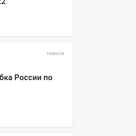
22
Новости
убка России по