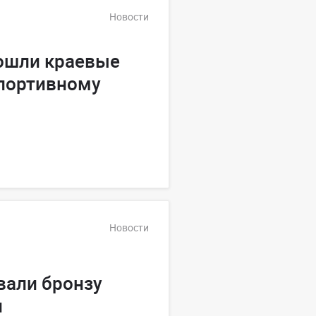
Новости
рошли краевые
спортивному
Новости
вали бронзу
и