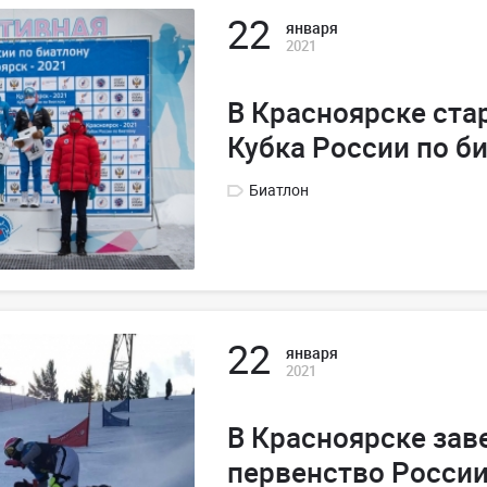
22
января
2021
В Красноярске стар
Кубка России по б
Биатлон
22
января
2021
В Красноярске за
первенство Росси