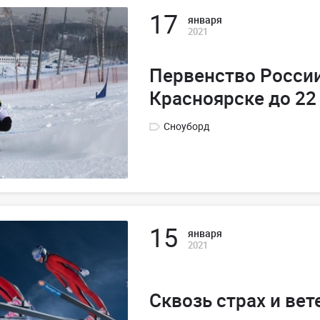
17
января
2021
Первенство России
Красноярске до 22
Сноуборд
15
января
2021
Сквозь страх и вет