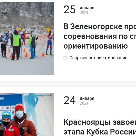
25
января
2021
В Зеленогорске п
соревнования по 
ориентированию
Спортивное ориентирование
24
января
2021
Красноярцы завое
этапа Кубка Росси