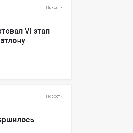
Новости
товал VI этап
иатлону
Новости
вершилось
и