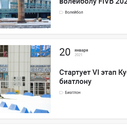
волейболу FIVB 20
Волейбол
20
января
2021
Стартует VI этап К
биатлону
Биатлон