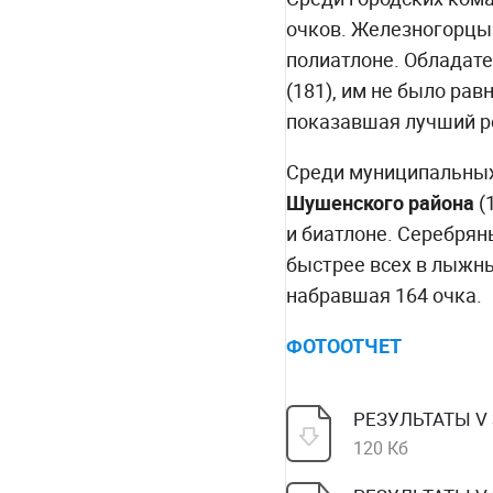
очков. Железногорцы 
полиатлоне. Обладат
(181), им не было ра
показавшая лучший ре
Среди муниципальных 
Шушенского района
(
и биатлоне. Серебрян
быстрее всех в лыжны
набравшая 164 очка.
ФОТООТЧЕТ
РЕЗУЛЬТАТЫ V З
120 Кб