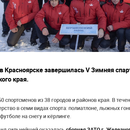
, в Красноярске завершилась V Зимняя спа
ого края.
0 спортсменов из 38 городов и районов края. В тече
рство в семи видах спорта: полиатлоне, лыжных гонк
футболе на снегу и кёрлинге.
анд сильнейшей оказалась
сборная ЗАТО г. Железно