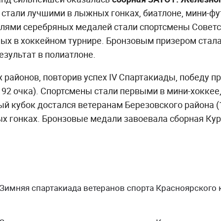
стали лучшими в лыжных гонках, биатлоне, мини-фу
елями серебряных медалей стали спортсмены Советс
вных в хоккейном турнире. Бронзовым призером стала
зультат в полиатлоне.
районов, повторив успех IV Спартакиады, победу 
192 очка). Спортсмены стали первыми в мини-хоккее
ый кубок достался ветеранам Березовского района (
х гонках. Бронзовые медали завоевала сборная Кур
имняя спартакиада ветеранов спорта Красноярского кр