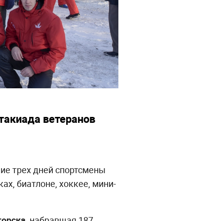
ртакиада ветеранов
ние трех дней спортсмены
ах, биатлоне, хоккее, мини-
горска
, набравшая 187