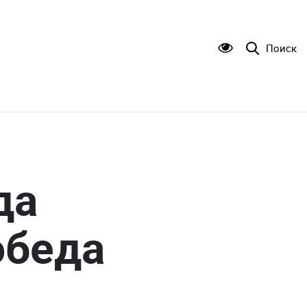
Поиск
да
обеда