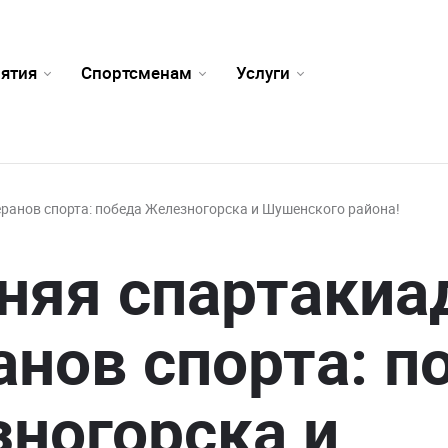
ятия
Спортсменам
Услуги
еранов спорта: победа Железногорска и Шушенского района!
няя спартакиа
анов спорта: п
ногорска и