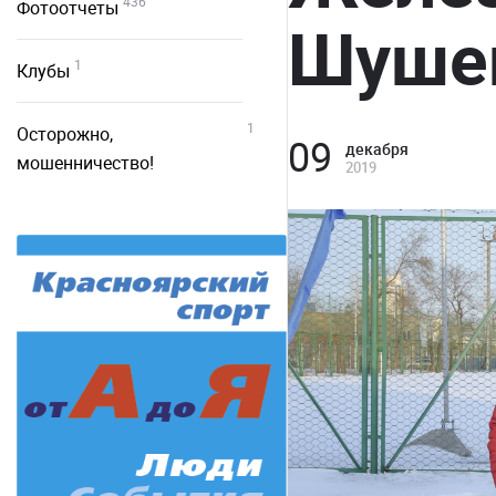
436
Фотоотчеты
Шушен
1
Клубы
1
Осторожно,
09
декабря
мошенничество!
2019