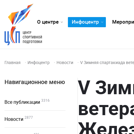
О центре
Инфоцентр
Меропри
Главная
Инфоцентр
Новости
V Зимняя спартакиада вет
V Зим
Навигационное меню
ветер
3316
Все публикации
2877
Новости
Желез