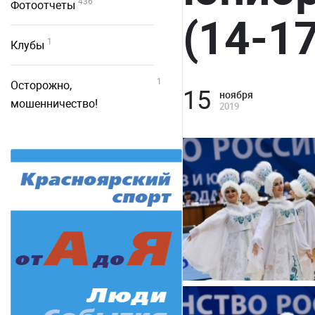
436
Фотоотчеты
(14-1
1
Клубы
1
Осторожно,
15
ноября
мошенничество!
2019