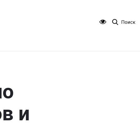
Поиск
по
в и