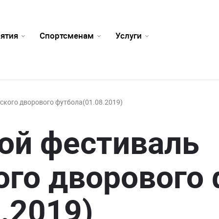
ятия
Спортсменам
Услуги
ского дворового футбола(01.08.2019)
ой фестиваль
ого дворового
8.2019)