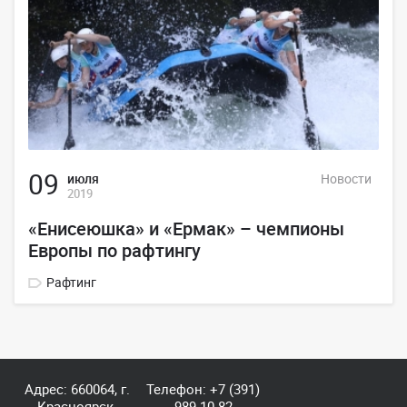
09
июля
Новости
2019
«Енисеюшка» и «Ермак» – чемпионы
Европы по рафтингу
Рафтинг
Адрес: 660064, г.
Телефон:
+7 (391)
Красноярск,
989-10-82