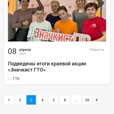
08
апреля
Новости
2025
Подведены итоги краевой акции
«Значкист ГТО»
ГТО
1
2
3
4
5
6
...
20