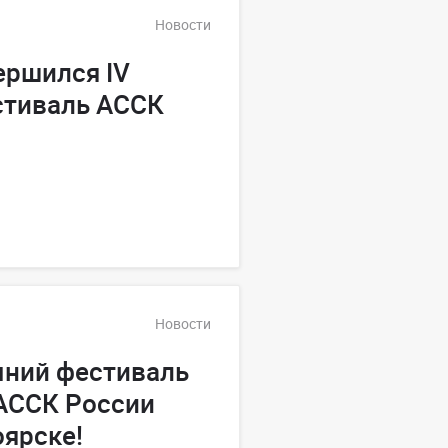
Новости
ершился IV
стиваль АССК
Новости
мний фестиваль
 АССК России
оярске!