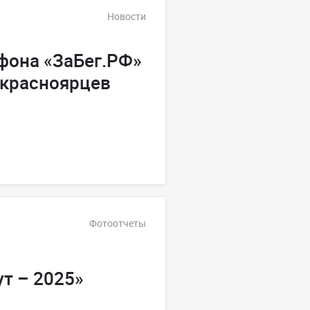
Новости
фона «ЗаБег.РФ»
 красноярцев
Фотоотчеты
т – 2025»