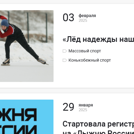
03
февраля
2025
«Лёд надежды наш
Массовый спорт
Конькобежный спорт
29
января
2025
Стартовала регист
на «Лыжню России