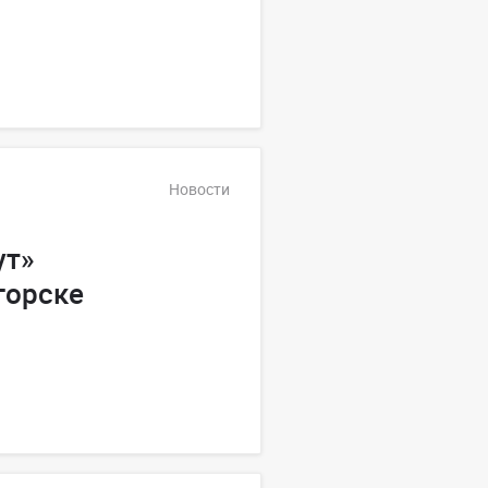
Новости
ут»
горске