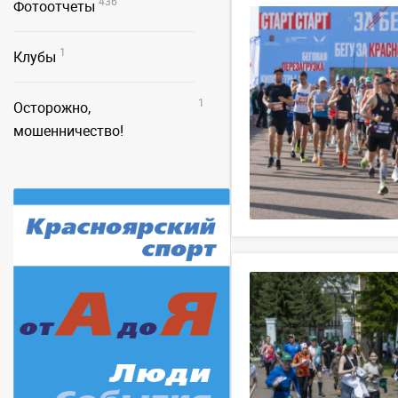
436
Фотоотчеты
1
Клубы
1
Осторожно,
мошенничество!