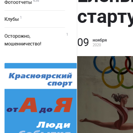
436
Фотоотчеты
старт
1
Клубы
1
Осторожно,
09
ноября
мошенничество!
2020