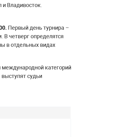
л и Владивосток.
00.
Первый день турнира –
. В четверг определятся
лы в отдельных видах
 и международной категорий
 выступят судьи