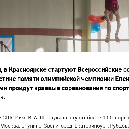
я, в Красноярске стартуют Всероссийские с
астике памяти олимпийской чемпионки Еле
ми пройдут краевые соревнования по спор
».
й СШОР им. В. А. Шевчука выступят более 100 спортс
Москва, Ступино, Звенигород, Екатеринбург, Рубцовс