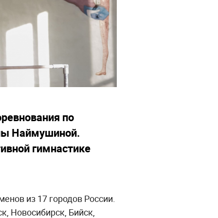
оревнования по
ны Наймушиной.
тивной гимнастике
менов из 17 городов России.
к, Новосибирск, Бийск,