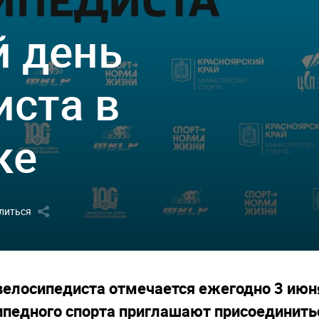
 день
иста в
ке
литься
елосипедиста отмечается ежегодно 3 июня.
педного спорта приглашают присоединитьс