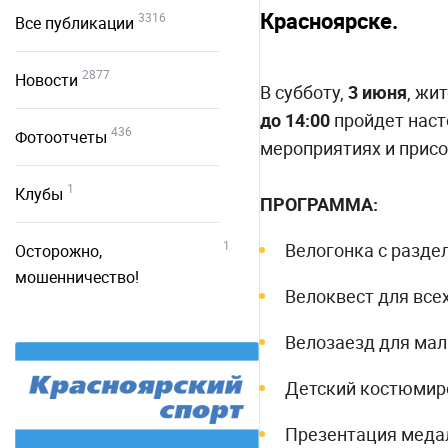
Красноярске.
3316
Все публикации
2877
Новости
В субботу,
3 июня
, жи
до
14:00
пройдет наст
436
Фотоотчеты
мероприятиях и прис
1
Клубы
ПРОГРАММА:
1
Велогонка с разде
Осторожно,
мошенничество!
Велоквест для вс
Велозаезд для мал
Детский костюмир
Презентация меда