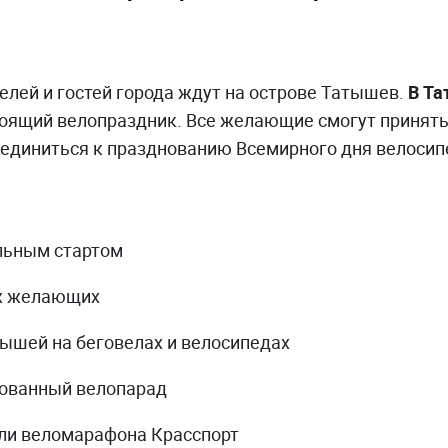
телей и гостей города ждут на острове Татышев.
В
Та
оящий велопраздник. Все желающие смогут принять
оединиться к празднованию Всемирного дня велосип
льным стартом
ех желающих
ышей на беговелах и велосипедах
ованный велопарад
ли веломарафона Красспорт