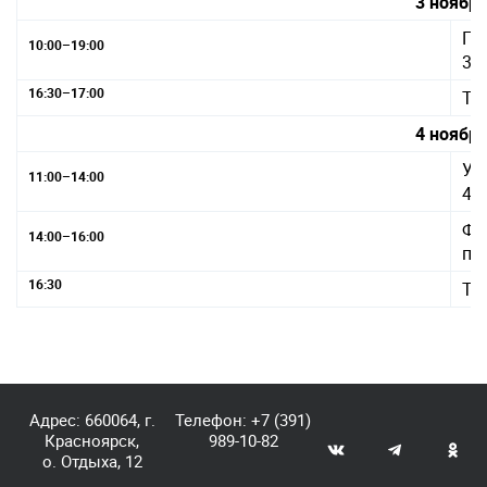
3 ноябр
Пр
10:00–19:00
38,
16:30–17:00
То
4 ноябр
Ут
11:00–14:00
41,
Фи
14:00–16:00
по
16:30
То
Адрес: 660064, г.
Телефон:
+7 (391)
Красноярск,
989-10-82
о. Отдыха, 12