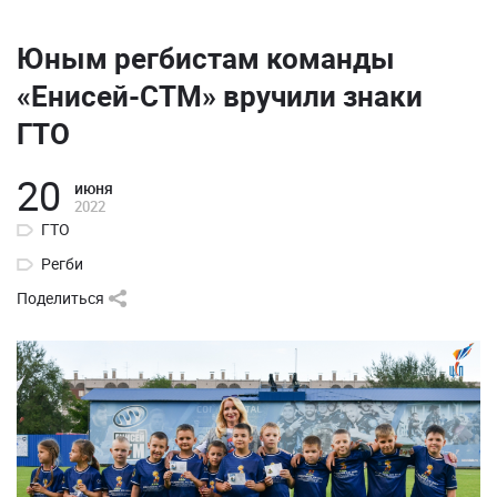
Юным регбистам команды
«Енисей-СТМ» вручили знаки
ГТО
20
июня
2022
ГТО
Регби
Поделиться