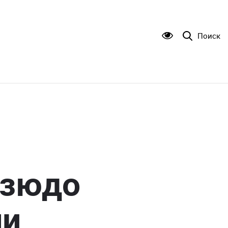
Поиск
дзюдо
чи