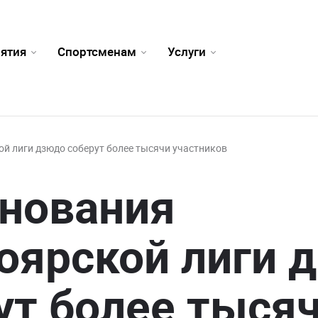
ятия
Спортсменам
Услуги
й лиги дзюдо соберут более тысячи участников
нования
оярской лиги 
ут более тыся