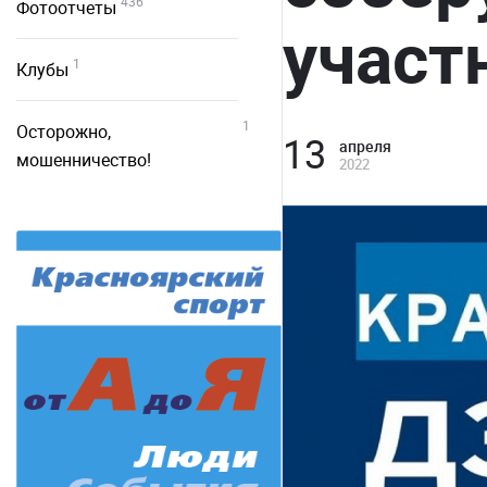
436
Фотоотчеты
участ
1
Клубы
1
Осторожно,
13
апреля
мошенничество!
2022