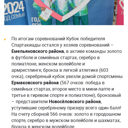
По итогам соревнований Кубок победителя
Спартакиады остался у хозяев соревнований –
Емельяновского района
, в активе команды золото
в футболе и семейных стартах, серебро в
полиатлоне, женском волейболе и
армрестлинге, бронза в легкой атлетике (603
очка); серебряный кубок увезли домой спортсмены
Ермаковского района
(567 очков: победа в
семейных стартах, второе место в мини-лапте и
третье в гиревом спорте и полиатлоне); бронзовый
– представители
Новосёловского района
,
уступившие серебряному призеру всего один балл!
На счету сборной 566 очков: золото в городошном
спорте, серебро в мужском волейболе и шахматах,
бронза в женском волейболе.