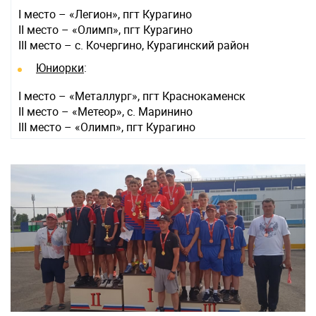
I место – «Легион», пгт Курагино
II место – «Олимп», пгт Курагино
III место – с. Кочергино, Курагинский район
Юниорки
:
I место – «Металлург», пгт Краснокаменск
II место – «Метеор», с. Маринино
III место – «Олимп», пгт Курагино