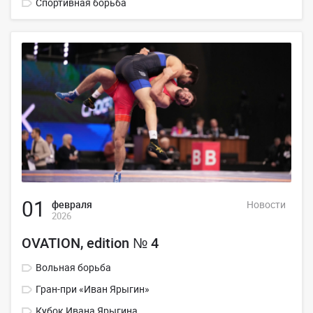
Спортивная борьба
01
февраля
Новости
2026
ОVATION, edition № 4
Вольная борьба
Гран-при «Иван Ярыгин»
Кубок Ивана Ярыгина