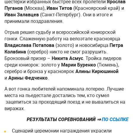
шестерки избранных быстрее всех пролетели
Ярослав
Пуганов
(Москва),
Иван Титов
(Красноярский край) и
Иван Залавцев
(Санкт-Петербург). Они в итоге и
принимали поздравления.
Отрыв решил судьбу и всероссийской юниорской
гонки. Слаженную работу на велоэтапе красноярца
Владислава Потапова
(золото) и новосибирца
Петра
Колабина
(серебро) никто не смог разрушить.
Бронзовый призер –
Никита Асмус
. Тройка лидеров
среди юниорок: золото у
Марии Буренко
(Тюмень),
серебро и бронза у красноярок
Алины Кирюшиной
и
Арины Федченко
.
А вот гонка любителей напоминала лотерею. Лучшие
места на пьедестале достались тем, кто сумел
зацепиться за проходящий поезд и не вывалиться на
виражах.
РЕЗУЛЬТАТЫ СОРЕВНОВАНИЙ
⇒
ПО ССЫЛКЕ
Сценарий церемонии награждения украсили