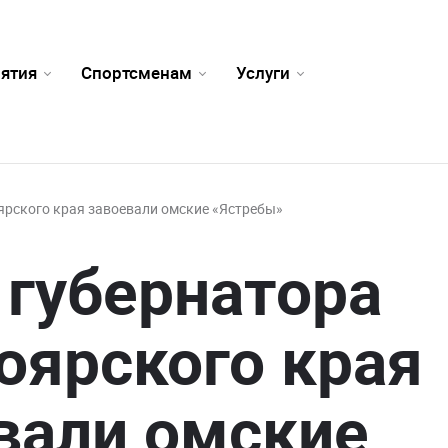
ятия
Спортсменам
Услуги
ярского края завоевали омские «Ястребы»
 губернатора
оярского края
вали омские