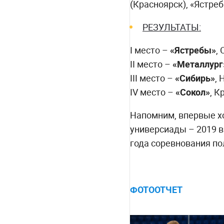
(Красноярск), «Ястреб
РЕЗУЛЬТАТЫ:
I место –
«Ястребы»
,
II место –
«Металлург
III место –
«Сибирь»
,
IV место –
«Сокол»
, К
Напомним, впервые хо
универсиады – 2019 в
года соревнования по
ФОТООТЧЕТ