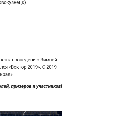
овокузнецк).
очен к проведению Зимней
ся «Вектор 2019». С 2019
края».
ей, призеров и участников!