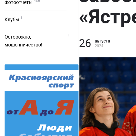
436
Фотоотчеты
«Ястр
1
Клубы
1
Осторожно,
26
августа
мошенничество!
2024