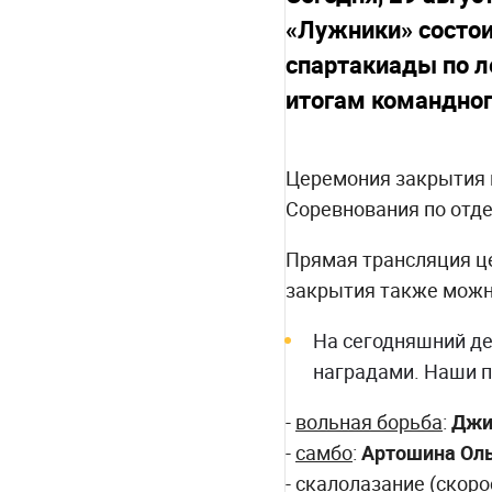
«Лужники» состои
спартакиады по л
итогам командног
Церемония закрытия 
Соревнования по отд
Прямая трансляция це
закрытия также можно
На сегодняшний де
наградами. Наши п
-
вольная борьба
:
Джи
-
самбо
:
Артошина Ол
-
скалолазание (скоро