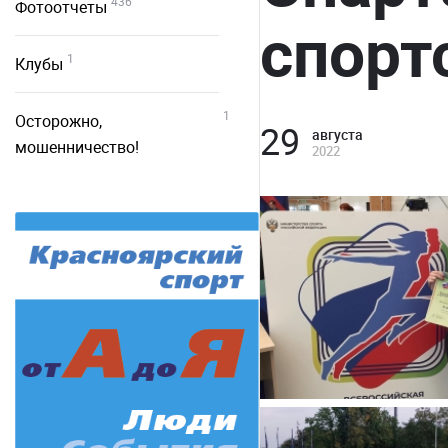
436
Фотоотчеты
спорт
1
Клубы
1
Осторожно,
29
августа
мошенничество!
2022