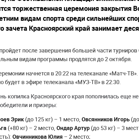
тся торжественная церемония закрытия В
етним видам спорта среди сильнейших спо
о зачета Красноярский край занимает деся
пройдет после завершения большей части турниров
ельным видам программы продлятся до 2 октября.
ремонии начнется в 20:22 на телеканале «Матч-ТВ»
 будет в эфире телеканала «МУЗ-ТВ» в 22:30.
нь копилка Красноярского края пополнилась еще н
обедители и призеры:
оев Эрик
(до 125 кг) – 1 место,
Овсянников Игорь
(до
ьга
(+80 кг) – 2 место,
Ондар Артур
(до 53 кг) – 3 мест
сть)
:
Овчинникова Юлия
– 2 место;