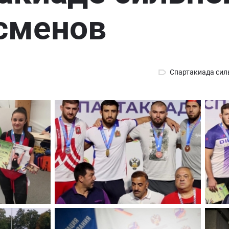
сменов
Спартакиада сил