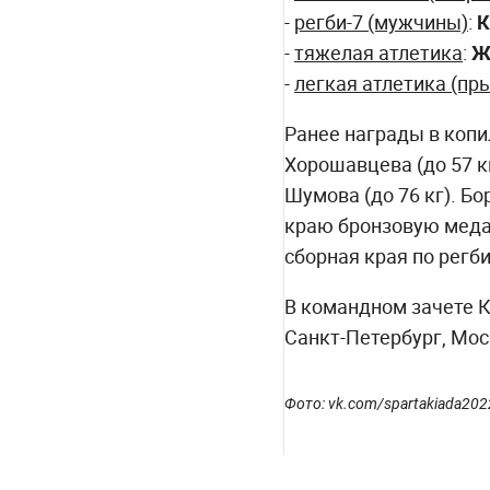
-
регби-7 (мужчины)
:
К
-
тяжелая атлетика
:
Ж
-
легкая атлетика (пр
Ранее награды в копи
Хорошавцева (до 57 кг
Шумова (до 76 кг). Б
краю бронзовую медал
сборная края по регб
В командном зачете К
Санкт-Петербург, Мос
Фото: vk.com/spartakiada202