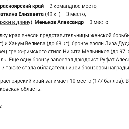
расноярский край
– 2 командное место;
аткина Елизавета
(49 кг) – 3 место;
ыжки в длину)
:
Меньков Александр
– 3 место.
лку края внесли представительницы женской борьбы
) и Ханум Велиева (до 68 кг), бронзу взяли Лиза Дуда
орец греко-римского стиля Никита Мельников (до 97 
ь. Еще одну бронзу завоевал дзюдоист Руфат Алеске
и-7 также стала обладательницей бронзовой наград
расноярский край занимает 10 место (177 баллов). В
ковская область.
2