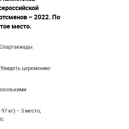
сероссийской
ртсменов – 2022. По
тое место.
 Спартакиады.
. Увидеть церемонию
есколькими
 97 кг) – 3 место;
о;