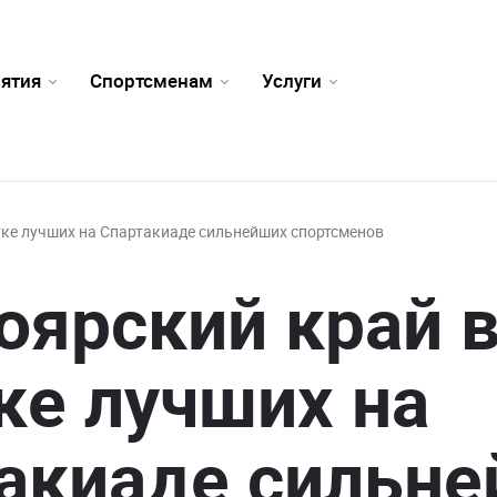
ятия
Спортсменам
Услуги
тке лучших на Спартакиаде сильнейших спортсменов
оярский край 
ке лучших на
акиаде сильн