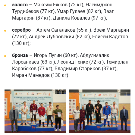
золото
– Максим Ежков (72 кг), Насимджон
Турдибеков (77 кг), Умар Гулаев (82 кг), Вааг
Маргарян (87 кг), Данила Ковалёв (97 кг);
серебро
– Артём Сагалаков (55 кг), Вреж Маргарян
(72 кг), Андрей Дубровский (82 кг), Елисей Кадетов
(130 кг);
бронза
– Игорь Пугин (60 кг), Абдул-малик
Лорсанкаев (63 кг), Леонид Генке (72 кг), Темирлан
Карабеков (77 кг), Владимир Стариков (87 кг),
Имран Мамедов (130 кг).