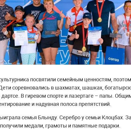
культурника посвятили семейным ценностям, поэтом
Дети соревновались в шахматах, шашках, богатырск
 дартсе. В гиревом спорте и лазертаге – папы. Общ
ентирование и надувная полоса препятствий.
играла семья Блынду. Серебро у семьи Клоцбах. З
получили медали, грамоты и памятные подарки.