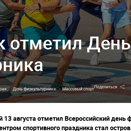
к отметил День
рника
Поделиться
края
День физкультурника
Массовый спорт
й 13 августа отметил Всероссийский день 
ентром спортивного праздника стал остро