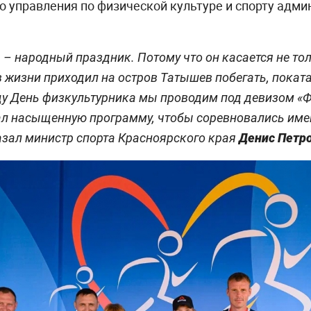
о управления по физической культуре и спорту адм
– народный праздник. Потому что он касается не тол
з в жизни приходил на остров Татышев побегать, покат
оду День физкультурника мы проводим под девизом «
л насыщенную программу, чтобы соревновались имен
азал министр спорта Красноярского края
Денис Петр