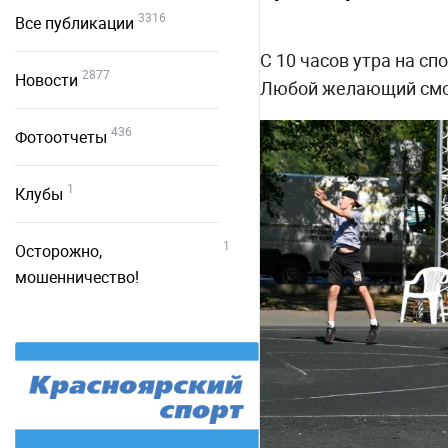
3316
Все публикации
С 10 часов утра на с
2877
Новости
Любой желающий смог 
436
Фотоотчеты
1
Клубы
1
Осторожно,
мошенничество!