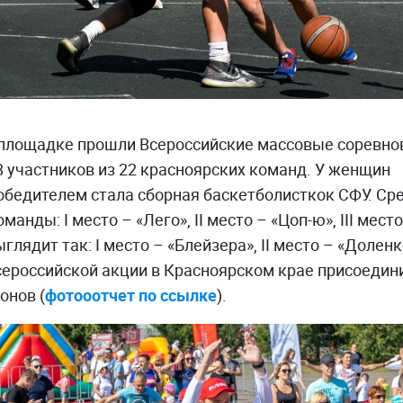
 площадке прошли Всероссийские массовые соревн
8 участников из 22 красноярских команд. У женщин
бедителем стала сборная баскетболисткок СФУ. Ср
манды: I место – «Лего», II место – «Цоп-ю», III мес
глядит так: I место – «Блейзера», II место – «Доленк
всероссийской акции в Красноярском крае присоедин
онов (
фотооотчет по ссылке
).