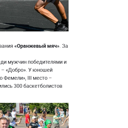
ования
«Оранжевый мяч»
. За
еди мужчин победителями и
то – «Добро». У юношей
о Фемели», III место –
ились 300 баскетболистов