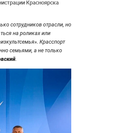
инистрации Красноярска
ько сотрудников отрасли, но
аться на роликах или
Физкультсемья». Красспорт
но семьями, а не только
овский
.