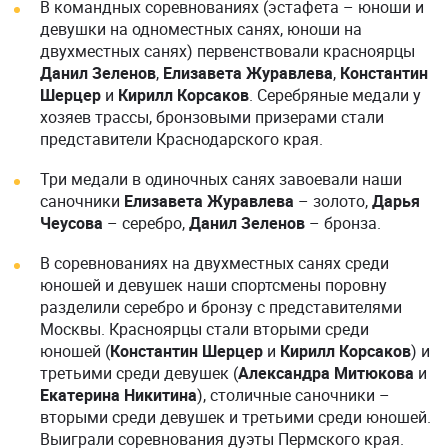
В командных соревнованиях (эстафета – юноши и
девушки на одноместных санях, юноши на
двухместных санях) первенствовали красноярцы
Данил Зеленов
,
Елизавета Журавлева
,
Константин
Шерцер
и
Кирилл Корсаков
. Серебряные медали у
хозяев трассы, бронзовыми призерами стали
представители Краснодарского края.
Три медали в одиночных санях завоевали наши
саночники
Елизавета Журавлева
– золото,
Дарья
Чеусова
– серебро,
Данил Зеленов
– бронза.
В соревнованиях на двухместных санях среди
юношей и девушек наши спортсмены поровну
разделили серебро и бронзу с представителями
Москвы. Красноярцы стали вторыми среди
юношей (
Константин Шерцер
и
Кирилл Корсаков
) и
третьими среди девушек (
Александра Митюкова
и
Екатерина Никитина
), столичные саночники –
вторыми среди девушек и третьими среди юношей.
Выиграли соревнования дуэты Пермского края.