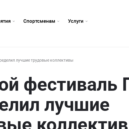
ятия
Спортсменам
Услуги
ределил лучшие трудовые коллективы
ой фестиваль 
елил лучшие
вые коллекти