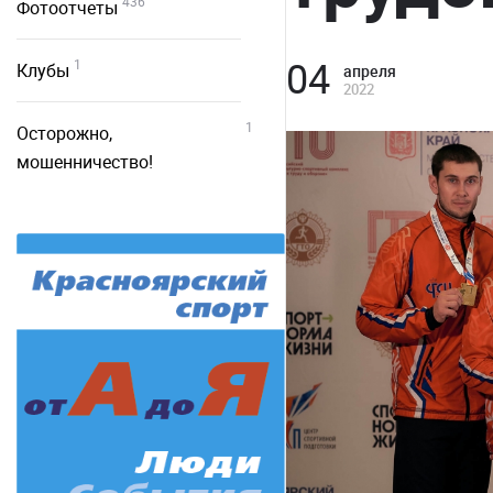
436
Фотоотчеты
04
1
Клубы
апреля
2022
1
Осторожно,
мошенничество!