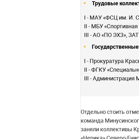
Трудовые коллек
I - МАУ «ФСЦ им. И.
II - МБУ «Спортивна
III - АО «ПО ЭХЗ», ЗА
Государственные
I - Прокуратура Кра
II - ФГКУ «Специаль
III - Администрация
Отдельно стоить отме
команда Минусинского
заняли коллективы К
«Нерика» Северо-Енис