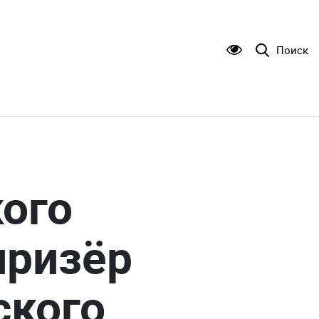
Поиск
ого
призёр
ского