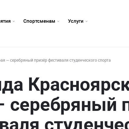
ятия
Спортсменам
Услуги
ая — серебряный призёр фестиваля студенческого спорта
да Красноярск
— серебряный 
валя студенче