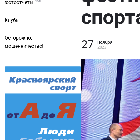
436
Фотоотчеты
спорт
1
Клубы
1
Осторожно,
27
ноября
мошенничество!
2023