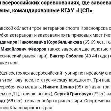
всероссийских соревнованиях, где завоев
мены, командированные КГАУ «ЦСП».
вской области трое ветеранов спорта Красноярска 
убка ветеранов» и завоевали пять призовых мест (че
адимира Николаевича Корабельникова
(65-69 лет, т
 Михайлович Фёдоров
также завоевал две золотые м
ассический рывок гири).
Виктор Соболев
(40-44 года)
вке гири.
Удэ состоялся всероссийский турнир по гиревому сп
в этом году носил статус «международного». Три на
 серебряную медаль.
Никита Шендо
(95+ кг) взял три
ем по ДЦ, толчок, рывок),
Сергей Григорчук
(73 кг) з
идт
(68+ кг) взяла серебро в рывке гири. Спортсме
овки Красноярского края.