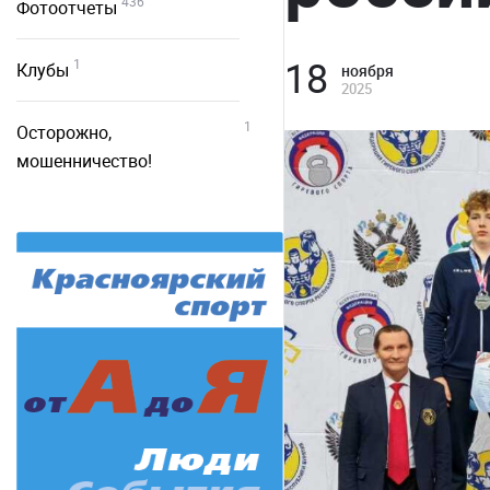
436
Фотоотчеты
18
1
Клубы
ноября
2025
1
Осторожно,
мошенничество!