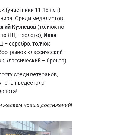
 (участники 11-18 лет)
рнира. Среди медалистов
ргий Кузнецов
(толчок по
по ДЦ – золото),
Иван
Ц – серебро, толчок
бро, рывок классический –
к классический – бронза).
порту среди ветеранов,
упень пьедестала
золота!
и желаем новых достижений!