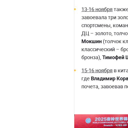
13-16 ноября
также
завоевала три зол
спортсмены, кома
ДЦ – золото, толчо
Мокшин
(толчок кл
классический – бр
бронза),
Тимофей 
15-16 ноября
в кит
где
Владимир Кор
почета, завоевав п