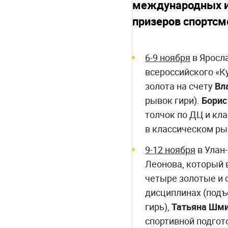
международных и 
призеров спортс
6-9 ноября
в Яросла
всероссийского «К
золота на счету
Вл
рывок гири).
Борис
толчок по ДЦ и кл
в классическом ры
9-12 ноября
в Улан-
Леонова, который 
четыре золотые и
дисциплинах (подъ
гирь),
Татьяна Шм
спортивной подгот