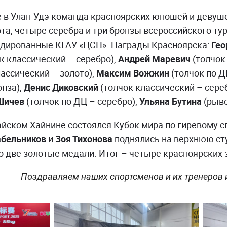
 в Улан-Удэ команда красноярских юношей и девушек
ота, четыре серебра и три бронзы всероссийского ту
ндированные КГАУ «ЦСП». Награды Красноярска:
Гео
к классический – серебро),
Андрей Маревич
(толчок 
ассический – золото),
Максим Вожжин
(толчок по Д
онза),
Денис Диковский
(толчок классический – сере
Шичев
(толчок по ДЦ – серебро),
Ульяна Бутина
(рыво
айском Хайнине состоялся Кубок мира по гиревому с
абельников
и
Зоя Тихонова
поднялись на верхнюю ст
о две золотые медали. Итог – четыре красноярских 
Поздравляем наших спортсменов и их тренеров 