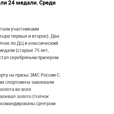
али 24 медали. Среди
стали участниками
тыре первых и второе). Два
олчок по ДЦ и классический
едали (старше 75 лет,
 стал серебряным призером
орту на призы ЗМС России С.
ших спортсмена завоевали
 золота во всех
авоевал золото (толчок
ны командированы Центром