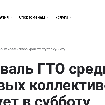
ятия
Спортсменам
Услуги
вых коллективов края стартует в субботу
валь ГТО сред
вых коллектив
ует в субботу