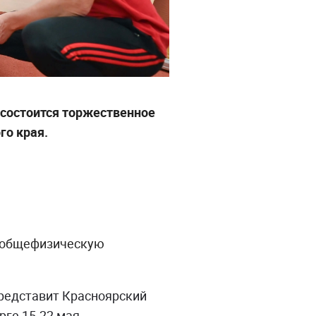
 состоится торжественное
го края.
ю общефизическую
представит Красноярский
рге 15-22 мая.