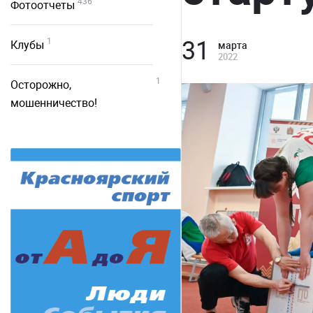
436
Фотоотчеты
31
1
Клубы
марта
2022
1
Осторожно,
мошенничество!