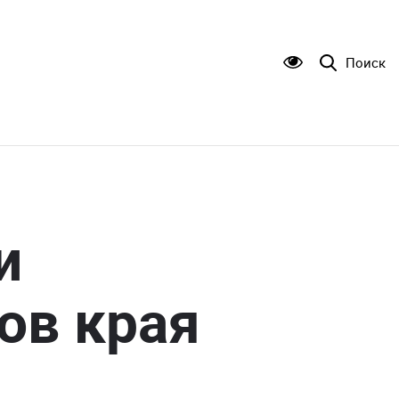
Поиск
и
ов края