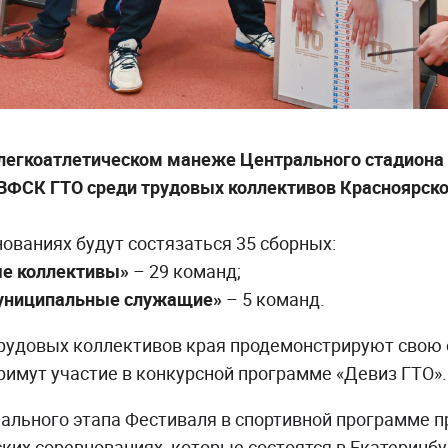
 в легкоатлетическом манеже Центрального стадиона
ВФСК ГТО среди трудовых коллективов Красноярско
ованиях будут состязаться 35 сборных:
е коллективы»
– 29 команд;
муниципальные служащие»
– 5 команд.
трудовых коллективов края продемонстрируют сво
примут участие в конкурсной программе «Девиз ГТО».
ального этапа Фестиваля в спортивной программе 
ких соревнованиях, которые состоятся в Екатеринбу