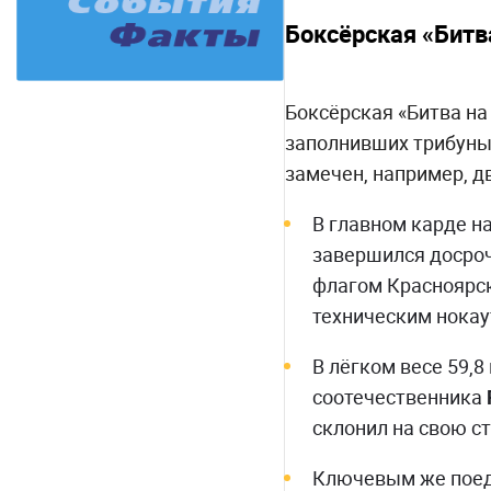
Боксёрская «Битва
Боксёрская «Битва на
заполнивших трибуны 
замечен, например, д
В главном карде на
завершился досрочн
флагом Красноярск
техническим нокау
В лёгком весе 59,8
соотечественника
склонил на свою с
Ключевым же поеди