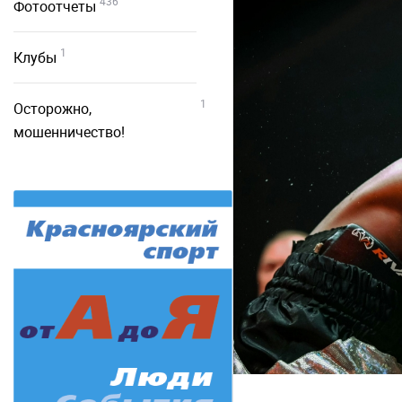
436
Фотоотчеты
1
Клубы
1
Осторожно,
мошенничество!