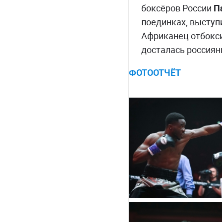
боксёров России
П
поединках, выступ
Африканец отбокси
досталась россиян
ФОТООТЧЁТ