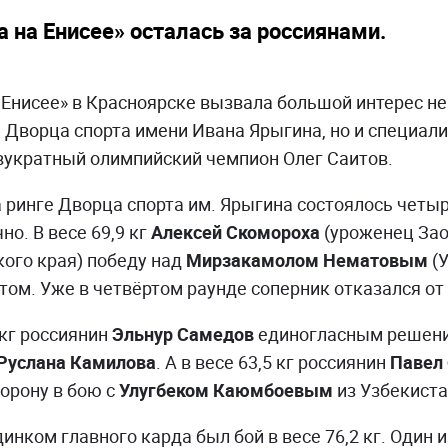
 на Енисее» осталась за россиянами.
 Енисее» в Красноярске вызвала большой интерес не
Дворца спорта имени Ивана Ярыгина, но и специали
вукратный олимпийский чемпион Олег Саитов.
 ринге Дворца спорта им. Ярыгина состоялось четыр
о. В весе 69,9 кг
Алексей Скомороха
(уроженец Зао
ого края) победу над
Мирзакамолом Нематовым
(У
том. Уже в четвёртом раунде соперник отказался от
 кг россиянин
Эльнур Самедов
единогласным решени
Руслана Камилова
. А в весе 63,5 кг россиянин
Павел
торону в бою с
Улугбеком Каюмбоевым
из Узбекиста
нком главного карда был бой в весе 76,2 кг. Один 