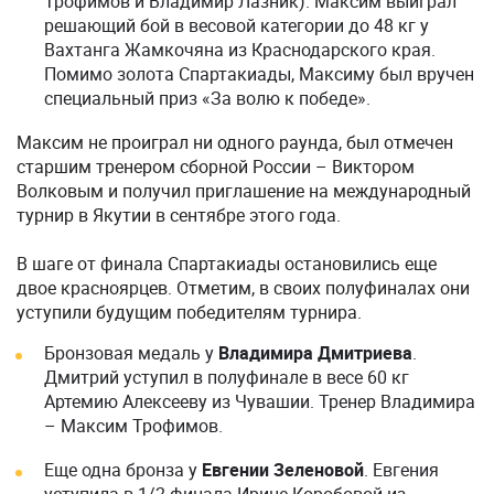
Трофимов и Владимир Лазник). Максим выиграл
решающий бой в весовой категории до 48 кг у
Вахтанга Жамкочяна из Краснодарского края.
Помимо золота Спартакиады, Максиму был вручен
специальный приз «За волю к победе».
Максим не проиграл ни одного раунда, был отмечен
старшим тренером сборной России – Виктором
Волковым и получил приглашение на международный
турнир в Якутии в сентябре этого года.
В шаге от финала Спартакиады остановились еще
двое красноярцев. Отметим, в своих полуфиналах они
уступили будущим победителям турнира.
Бронзовая медаль у
Владимира Дмитриева
.
Дмитрий уступил в полуфинале в весе 60 кг
Артемию Алексееву из Чувашии. Тренер Владимира
– Максим Трофимов.
Еще одна бронза у
Евгении Зеленовой
. Евгения
уступила в 1/2 финала Ирине Коробовой из