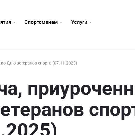
ятия
Спортсменам
Услуги
 ко Дню ветеранов спорта (07.11.2025)
ча, приуроченн
етеранов спор
1.2025)