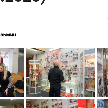
озьмин