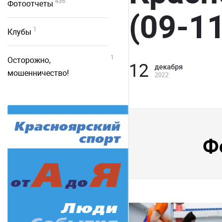
436
Фотоотчеты
(09-1
1
Клубы
1
Осторожно,
12
декабря
мошенничество!
2022
Ф