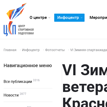
О центре
Инфоцентр
Меропри
Главная
Инфоцентр
Фотоотчеты
VI Зимняя спартакиада
VI Зи
Навигационное меню
ветер
3316
Все публикации
2877
Новости
Красн