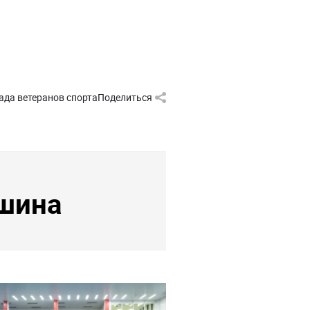
ада ветеранов спорта
Поделиться
шина