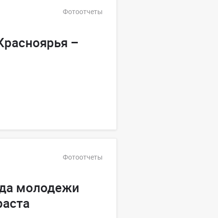
Фотоотчеты
Красноярья –
Фотоотчеты
ада молодежи
раста