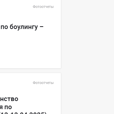
Фотоотчеты
по боулингу –
Фотоотчеты
енство
я по