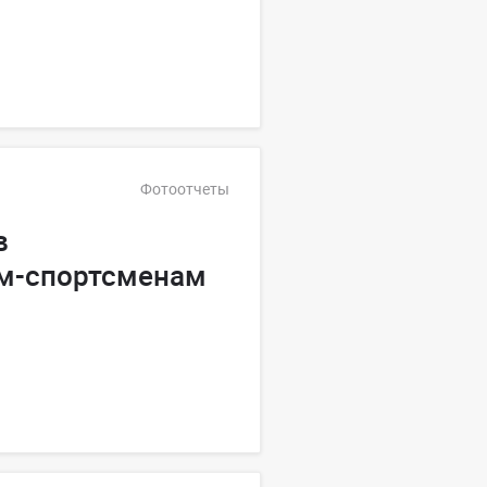
Фотоотчеты
в
ам-спортсменам