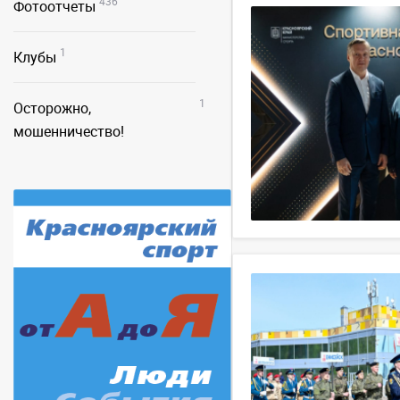
436
Фотоотчеты
1
Клубы
1
Осторожно,
мошенничество!