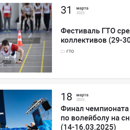
31
марта
2025
Фестиваль ГТО ср
коллективов (29-30
ГТО
18
марта
2025
Финал чемпионата
по волейболу на сн
(14-16.03.2025)