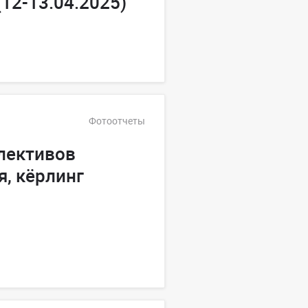
12-13.04.2025)
Фотоотчеты
лективов
я, кёрлинг