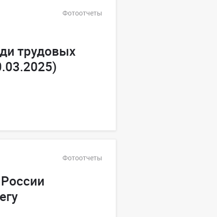
Фотоотчеты
еди трудовых
.03.2025)
Фотоотчеты
 России
егу