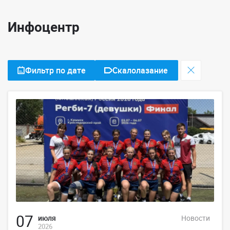
Инфоцентр
Фильтр по дате
Скалолазание
07
июля
Новости
2026