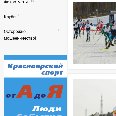
436
Фотоотчеты
1
Клубы
1
Осторожно,
мошенничество!