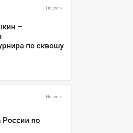
Новости
ыкин –
р
урнира по сквошу
Новости
 России по