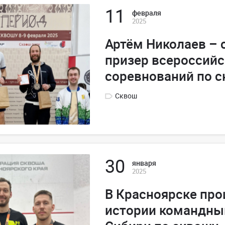
11
февраля
2025
Артём Николаев –
призер всероссийс
соревнований по 
Сквош
30
января
2025
В Красноярске про
истории командны