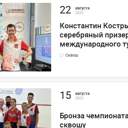
22
августа
2023
Константин Костр
серебряный призе
международного т
Сквош
15
августа
2023
Бронза чемпионата
сквошу