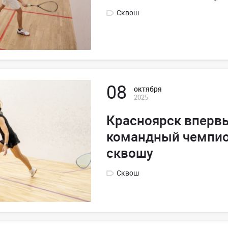
Сквош
08
октября
2025
Красноярск вперв
командный чемпио
сквошу
Сквош