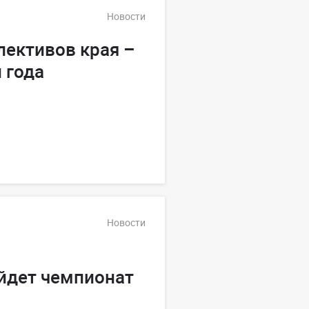
Новости
лективов края –
 года
Новости
йдет чемпионат