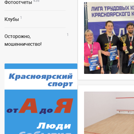
436
Фотоотчеты
1
Клубы
1
Осторожно,
мошенничество!