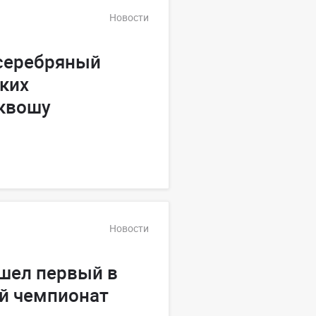
Новости
 серебряный
ких
сквошу
Новости
шел первый в
й чемпионат